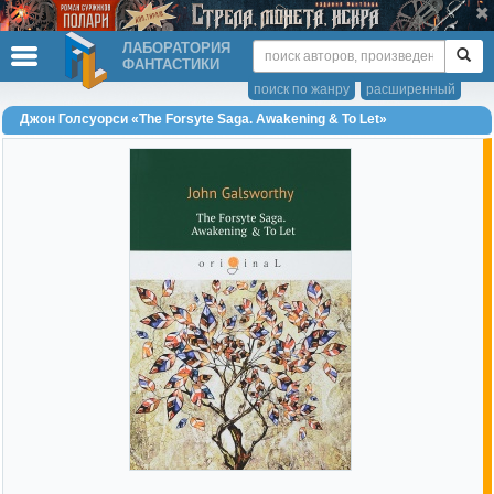
ЛАБОРАТОРИЯ
ФАНТАСТИКИ
поиск по жанру
расширенный
Джон Голсуорси «The Forsyte Saga. Awakening & To Let»