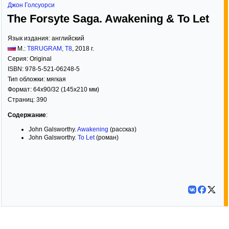
Джон Голсуорси
The Forsyte Saga. Awakening & To Let
Язык издания:
английский
М.:
Т8RUGRAM, Т8
,
2018
г.
Серия:
Original
ISBN:
978-5-521-06248-5
Тип обложки:
мягкая
Формат:
64x90/32
(145x210 мм)
Страниц:
390
Содержание
:
John Galsworthy.
Awakening
(рассказ)
John Galsworthy.
To Let
(роман)