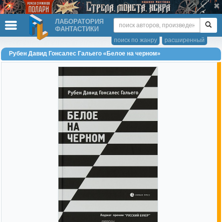
ЛАБОРАТОРИЯ
ФАНТАСТИКИ
поиск по жанру
расширенный
Рубен Давид Гонсалес Гальего «Белое на черном»