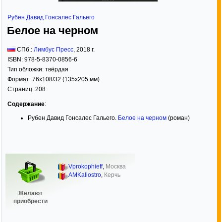
Рубен Давид Гонсалес Гальего
Белое на черном
СПб.:
Лимбус Пресс
,
2018
г.
ISBN:
978-5-8370-0856-6
Тип обложки:
твёрдая
Формат:
76x108/32
(135x205 мм)
Страниц:
208
Содержание
:
Рубен Давид Гонсалес Гальего.
Белое на черном
(роман)
Vprokophieff
,
Москва
AMKaliostro
,
Керчь
Желают
приобрести