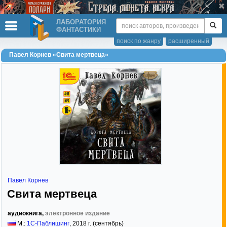
ЛАБОРАТОРИЯ
ФАНТАСТИКИ
поиск по жанру
расширенный
Павел Корнев «Свита мертвеца»
Павел Корнев
Свита мертвеца
аудиокнига,
электронное издание
М.:
1С-Паблишинг
,
2018
г. (сентябрь)