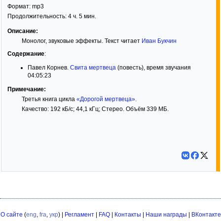
Формат:
mp3
Продолжительность: 4 ч. 5 мин.
Описание:
Монолог, звуковые эффекты. Текст читает
Иван Букчин
Содержание
:
Павел Корнев.
Свита мертвеца
(повесть), время звучания
04:05:23
Примечание:
Третья книга цикла
«Дорогой мертвеца»
.
Качество: 192 кБ/с; 44,1 кГц; Стерео. Объём 339 МБ.
О сайте
(
eng
,
fra
,
укр
) |
Регламент
|
FAQ
|
Контакты
|
Наши награды
|
ВКонтакте