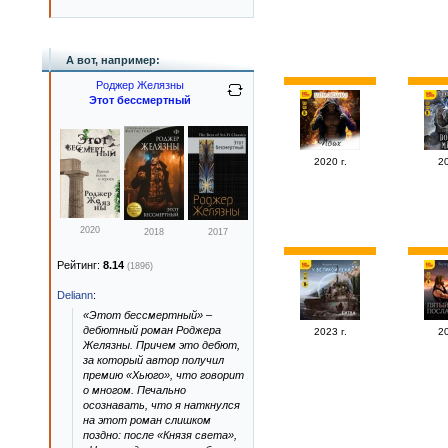
А вот, например:
Роджер Желязны
Этот бессмертный
2020 г.
20
2020
2018
2017
Рейтинг:
8.14
(1896)
Deliann
:
«Этот бессмертный» –
дебютный роман Роджера
2023 г.
20
Желязны. Причем это дебют,
за который автор получил
премию «Хьюго», что говорит
о многом. Печально
осознавать, что я наткнулся
на этот роман слишком
поздно: после «Князя света»,