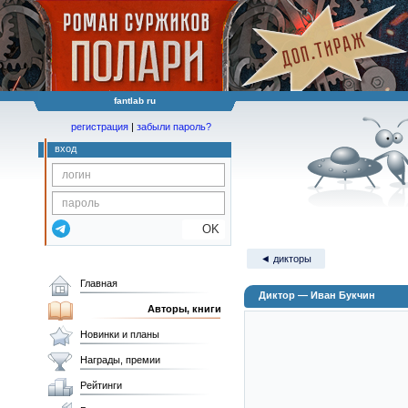
fantlab ru
регистрация
|
забыли пароль?
вход
OK
◄ дикторы
Главная
Диктор — Иван Букчин
Авторы, книги
Новинки и планы
Награды, премии
Рейтинги