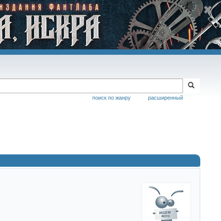
поиск по жанру
расширенный