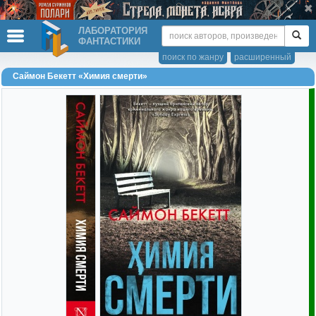
ЛАБОРАТОРИЯ
ФАНТАСТИКИ
поиск по жанру
расширенный
Саймон Бекетт «Химия смерти»