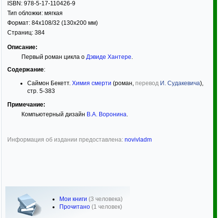
ISBN:
978-5-17-110426-9
Тип обложки:
мягкая
Формат:
84x108/32
(130x200 мм)
Страниц:
384
Описание:
Первый роман цикла о
Дэвиде Хантере
.
Содержание
:
Саймон Бекетт.
Химия смерти
(роман,
перевод
И. Судакевича
),
стр. 5-383
Примечание:
Компьютерный дизайн
В.А. Воронина
.
Информация об издании предоставлена:
novivladm
Мои книги
(3 человека)
Прочитано
(1 человек)