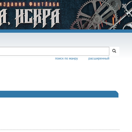
поиск по жанру
расширенный