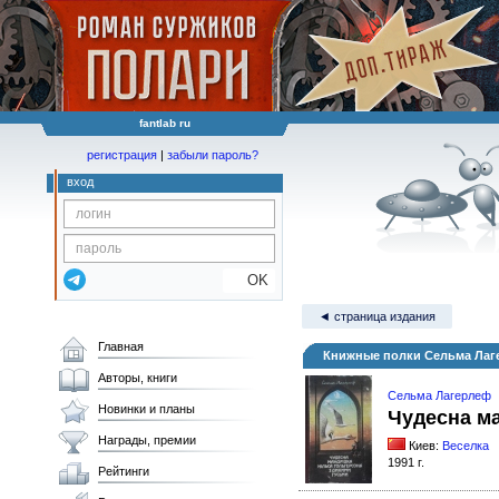
fantlab ru
регистрация
|
забыли пароль?
вход
OK
◄ страница издания
Главная
Книжные полки Сельма Лаге
Авторы, книги
Сельма Лагерлеф
Новинки и планы
Чудесна ма
Награды, премии
Киев:
Веселка
1991 г.
Рейтинги