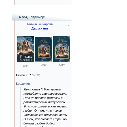
А вот, например:
Галина Гончарова
Дар жизни
2019
2017
2024
Рейтинг:
7.6
(127)
Корделия
:
Меня книга Г. Гончаровой
неожиданно заинтересовала.
Это не просто фэнтези с
романтическим антуражем.
Это психологическая книга о
людях. О том, что такое
человеческая благодарность.
О том, как бывает страшно
делать людям добро.