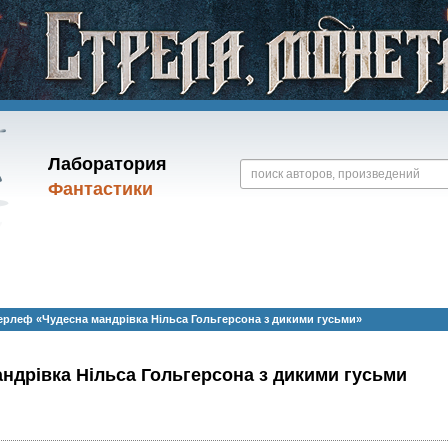
Лаборатория
Фантастики
рлеф «Чудесна мандрівка Нільса Гольгерсона з дикими гусьми»
ндрівка Нільса Гольгерсона з дикими гусьми