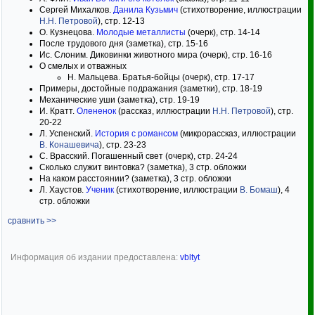
Сергей Михалков.
Данила Кузьмич
(стихотворение, иллюстрации
Н.Н. Петровой
), стр. 12-13
О. Кузнецова.
Молодые металлисты
(очерк), стр. 14-14
После трудового дня (заметка), стр. 15-16
Ис. Слоним. Диковинки животного мира (очерк), стр. 16-16
О смелых и отважных
Н. Мальцева. Братья-бойцы (очерк), стр. 17-17
Примеры, достойные подражания (заметки), стр. 18-19
Механические уши (заметка), стр. 19-19
И. Кратт.
Олененок
(рассказ, иллюстрации
Н.Н. Петровой
), стр.
20-22
Л. Успенский.
История с романсом
(микрорассказ, иллюстрации
В. Конашевича
), стр. 23-23
С. Врасский. Погашенный свет (очерк), стр. 24-24
Сколько служит винтовка? (заметка), 3 стр. обложки
На каком расстоянии? (заметка), 3 стр. обложки
Л. Хаустов.
Ученик
(стихотворение, иллюстрации
В. Бомаш
), 4
стр. обложки
сравнить >>
Информация об издании предоставлена:
vbltyt