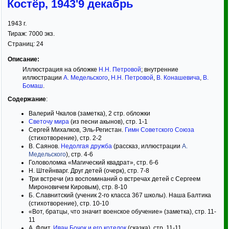
Костёр, 1943'9 декабрь
1943
г.
Тираж:
7000 экз.
Страниц:
24
Описание:
Иллюстрация на обложке
Н.Н. Петровой
; внутренние
иллюстрации
А. Медельского
,
Н.Н. Петровой
,
В. Конашевича
,
В.
Бомаш
.
Содержание
:
Валерий Чкалов (заметка), 2 стр. обложки
Светочу мира
(из песни акынов), стр. 1-1
Сергей Михалков, Эль-Регистан.
Гимн Советского Союза
(стихотворение), стр. 2-2
В. Саянов.
Недолгая дружба
(рассказ, иллюстрации
А.
Медельского
), стр. 4-6
Головоломка «Магический квадрат», стр. 6-6
Н. Штейнварг. Друг детей (очерк), стр. 7-8
Три встречи (из воспоминаний о встречах детей с Сергеем
Мироновичем Кировым), стр. 8-10
Б. Славнитский (ученик 2-го класса 367 школы). Наша Балтика
(стихотворение), стр. 10-10
«Вот, братцы, что значит военское обучение» (заметка), стр. 11-
11
А. Флит.
Иван Бочок и его котелок
(сказка), стр. 11-11