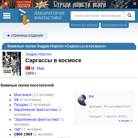
ЛАБОРАТОРИЯ
ФАНТАСТИКИ
поиск по жанру
расширенный
◄ страница издания
Книжные полки Эндрю Нортон «Саргассы в космосе»
Эндрю Нортон
Саргассы в космосе
М.:
Мир
1969 г.
Книжные полки посетителей:
Мои книги
(12 человек)
bvi
ЗФ
(4 человека)
Продаю
(3 человека)
Добавил: 30 сентября 2013
Зарубежная фантастика
(2
г.
человека)
Заходил: 7 августа 2026 г.
"Зарубежная фантастика"
(1
к полке >
человек)
"зф"
(1 человек)
1960-1969
(1 человек)