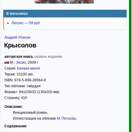
В магазинах
Литрес — 59 руб
Андрей Уланов
Крысолов
авторская книга,
первое издание
М.:
Эксмо
,
2008
г.
Серия:
Боевая магия
Тираж:
10100 экз.
ISBN:
978-5-699-28564-8
Тип обложки:
твёрдая
Формат:
84x108/32
(130x200 мм)
Страниц:
416
Описание:
Внецикловый роман.
Иллюстрация на обложке
М. Петрова
.
Содержание
: