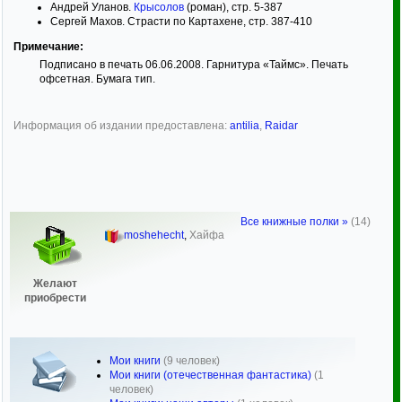
Андрей Уланов.
Крысолов
(роман), стр. 5-387
Сергей Махов. Страсти по Картахене, стр. 387-410
Примечание:
Подписано в печать 06.06.2008. Гарнитура «Таймс». Печать
офсетная. Бумага тип.
Информация об издании предоставлена:
antilia
,
Raidar
Все книжные полки »
(14)
moshehecht
,
Хайфа
Желают
приобрести
Мои книги
(9 человек)
Мои книги (отечественная фантастика)
(1
человек)