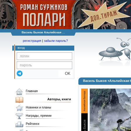
Василь Быков Альпийская ...
регистрация
|
забыли пароль?
вход
OK
Василь Быков «Альпийская 
Главная
Авторы, книги
Новинки и планы
Награды, премии
Рейтинги