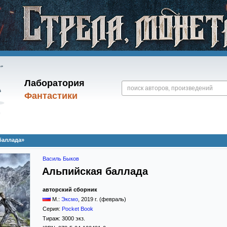
Лаборатория
Фантастики
баллада»
Василь Быков
Альпийская баллада
авторский сборник
М.:
Эксмо
,
2019
г. (февраль)
Серия:
Pocket Book
Тираж:
3000 экз.