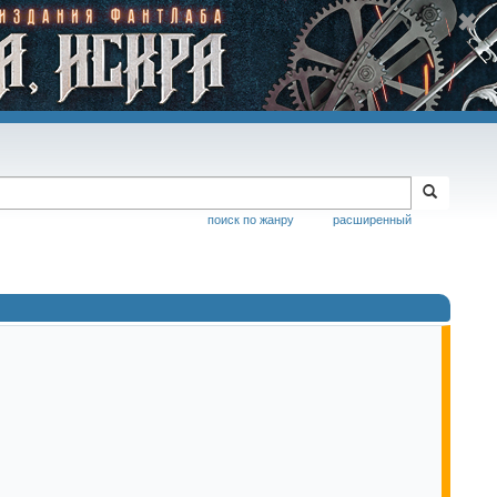
поиск по жанру
расширенный