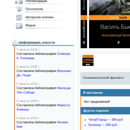
Рекомендации
Посетители
Авторские колонки
Форум
информация, новости
7 августа 2026 г.
Составлена библиография
Оливера
К. Лэнгмида
6 августа 2026 г.
Составлена библиография
Вероники
Дж. Генри
Ознакомительный фрагмент
5 августа 2026 г.
Составлена библиография
Махмуда
Эль-Сайеда
В магазинах
4 августа 2026 г.
Нет предложений
Составлена библиография
Маркуса
Кливера
Другие издания
3 августа 2026 г.
Читай Город — 389 руб
Составлена библиография
Моники
Буквоед — 389 руб
Ким