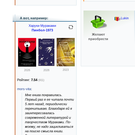
А вот, например:
Lukin
Харуки Мураками
Пинбол-1973
Желают
приобрести
2023
2026
2026
Рейтинг:
7.54
(911)
mors-vita
:
Мне книга понравилась.
Первый раз я ее читала почти
5 лет назад, периодически
перечитываю. Благодаря ей я
заинтересовалась
современной литературой и
творчеством Мураками. По-
моему, не надо зацикливаться
на поиске смысла книги.