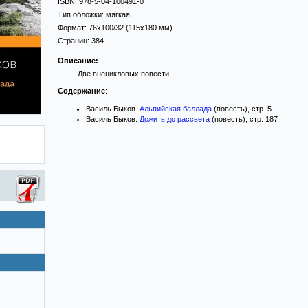
ISBN:
978-5-04-100491-0
Тип обложки:
мягкая
Формат:
76x100/32
(115x180 мм)
Страниц:
384
Описание:
Две внецикловых повести.
Содержание
:
Василь Быков.
Альпийская баллада
(повесть), стр. 5
Василь Быков.
Дожить до рассвета
(повесть), стр. 187