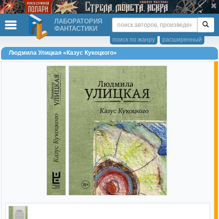
ЛАБОРАТОРИЯ
ФАНТАСТИКИ
поиск по жанру
расширенный
Людмила Улицкая «Казус Кукоцкого»