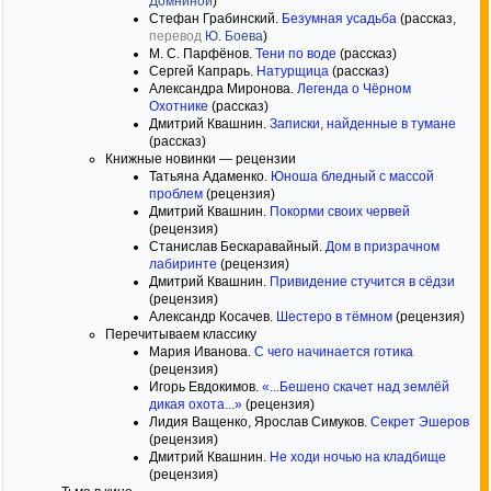
Домниной
)
Стефан Грабинский.
Безумная усадьба
(рассказ,
перевод
Ю. Боева
)
М. С. Парфёнов.
Тени по воде
(рассказ)
Сергей Капрарь.
Натурщица
(рассказ)
Александра Миронова.
Легенда о Чёрном
Охотнике
(рассказ)
Дмитрий Квашнин.
Записки, найденные в тумане
(рассказ)
Книжные новинки — рецензии
Татьяна Адаменко.
Юноша бледный с массой
проблем
(рецензия)
Дмитрий Квашнин.
Покорми своих червей
(рецензия)
Станислав Бескаравайный.
Дом в призрачном
лабиринте
(рецензия)
Дмитрий Квашнин.
Привидение стучится в сёдзи
(рецензия)
Александр Косачев.
Шестеро в тёмном
(рецензия)
Перечитываем классику
Мария Иванова.
С чего начинается готика
(рецензия)
Игорь Евдокимов.
«...Бешено скачет над землёй
дикая охота...»
(рецензия)
Лидия Ващенко, Ярослав Симуков.
Секрет Эшеров
(рецензия)
Дмитрий Квашнин.
Не ходи ночью на кладбище
(рецензия)