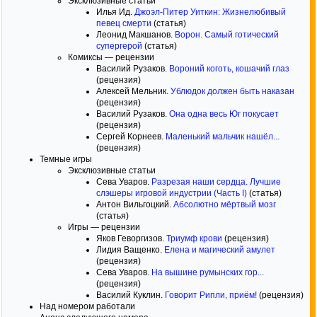
Эксклюзивные статьи
Илья Ид.
Джоэл-Питер Уиткин: Жизнелюбивый
певец смерти
(статья)
Леонид Макшанов.
Ворон. Самый готический
супергерой
(статья)
Комиксы — рецензии
Василий Рузаков.
Вороний коготь, кошачий глаз
(рецензия)
Алексей Мельник.
Ублюдок должен быть наказан
(рецензия)
Василий Рузаков.
Она одна весь Юг покусает
(рецензия)
Сергей Корнеев.
Маленький мальчик нашёл...
(рецензия)
Темные игры
Эксклюзивные статьи
Сева Уваров.
Разрезая наши сердца. Лучшие
слэшеры игровой индустрии (Часть I)
(статья)
Антон Вильгоцкий.
Абсолютно мёртвый мозг
(статья)
Игры — рецензии
Яков Геворгизов.
Триумф крови
(рецензия)
Лидия Ващенко.
Елена и магический амулет
(рецензия)
Сева Уваров.
На вышине румынских гор...
(рецензия)
Василий Куклин.
Говорит Рипли, приём!
(рецензия)
Над номером работали