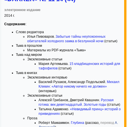
электронное издание
2014
г.
Содержание
:
Слово редактора
Илья Пивоваров.
Забытые тайны неупокоенных
обитателей холодного замка в безлунной ночи
(статья)
Тьма в прошлом
Материалы из PDF-журнала «Тьма»
Тьма над миром
Эксклюзивные статьи
Мария Артемьева.
15 кладбищенских историй для
тафофилов
(статья)
Тьма в книгах
Эксклюзивные интервью
Василий Рузаков, Александр Подольский.
Михаил
Кликин: «Автор никому ничего не должен»
(интервью)
Эксклюзивные статьи
Алексей Грибанов, Дмитрий Квашнин.
Русская
готика: век девятнадцатый. Золотые годы
(статья)
Татьяна Адаменко.
«Невидимый принц» историй о
привидениях
(статья)
Проза
Роберт Маккаммон.
Глубина
(рассказ,
перевод
А.