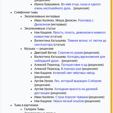
(рецензия)
Ирина Кукушкина.
Во имя отца, сына и одного
очень неспокойного духа...
(рецензия)
Симфонии тьмы
Эксклюзивные интервью
Иван Калягин, Миша Диоксин.
Разговор с
Диоксином
(интервью)
Эксклюзивные статьи
Ник Кащеев.
Ярость, похоть, демонизм и немного
романтики
(статья)
Валентина Катышева.
Тёмная волна: от лютни до
синтезатора
(статья)
Музыка — рецензии
Дмитрий Витер.
Серпом по рукам
(рецензия)
Валентина Катышева.
Колодец вдохновения для
заблудшей души...
(рецензия)
Алексей Переход.
Путешествие в ад
(рецензия)
Алексей Переход.
В поисках рая
(рецензия)
Ник Кащеев.
Колючий свет мёртвых звёзд
(рецензия)
Артём Уроев.
Лес, который выращен Собором
(рецензия)
Артём Уроев.
Холодная красота на далекой
дистанции
(рецензия)
Иван Калягин.
Страх Короля Чуваков
(рецензия)
Ник Кащеев.
Чёрно-белый альбом
(рецензия)
Тьма в картинках
Галереи Тьмы