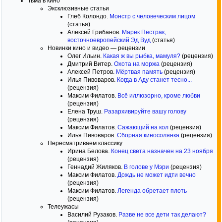
Тьма в кино
Эксклюзивные статьи
Глеб Колондо.
Монстр с человеческим лицом
(статья)
Алексей Грибанов.
Марек Пестрак,
восточноевропейский Эд Вуд
(статья)
Новинки кино и видео — рецензии
Олег Ильин.
Какая ж вы рыбка, мамуля?
(рецензия)
Дмитрий Витер.
Охота на моржа
(рецензия)
Алексей Петров.
Мёртвая память
(рецензия)
Илья Пивоваров.
Когда в Аду станет тесно...
(рецензия)
Максим Филатов.
Всё иллюзорно, кроме любви
(рецензия)
Елена Труш.
Разархивируйте вашу голову
(рецензия)
Максим Филатов.
Сажающий на кол
(рецензия)
Илья Пивоваров.
Сборная киносолянка
(рецензия)
Пересматриваем классику
Ирина Белова.
Конец света назначен на 23 ноября
(рецензия)
Геннадий Жиляков.
В голове у Мэри
(рецензия)
Максим Филатов.
Дождь не может идти вечно
(рецензия)
Максим Филатов.
Легенда обретает плоть
(рецензия)
Телеужасы
Василий Рузаков.
Разве не все дети так делают?