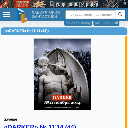
ЛАБОРАТОРИЯ
ФАНТАСТИКИ
поиск по жанру
расширенный
««DARKER» № 11'14 (44)»
журнал
«DARKER» № 11'14 (44)