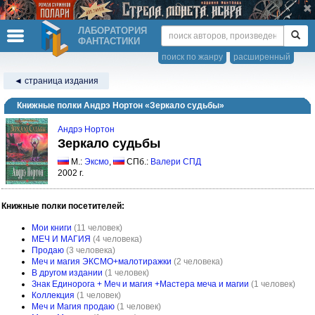
ЛАБОРАТОРИЯ
ФАНТАСТИКИ
поиск по жанру
расширенный
◄ страница издания
Книжные полки Андрэ Нортон «Зеркало судьбы»
Андрэ Нортон
Зеркало судьбы
М.:
Эксмо
,
СПб.:
Валери СПД
2002 г.
Книжные полки посетителей:
Мои книги
(11 человек)
МЕЧ И МАГИЯ
(4 человека)
Продаю
(3 человека)
Меч и магия ЭКСМО+малотиражки
(2 человека)
В другом издании
(1 человек)
Знак Единорога + Меч и магия +Мастера меча и магии
(1 человек)
Коллекция
(1 человек)
Меч и Магия продаю
(1 человек)