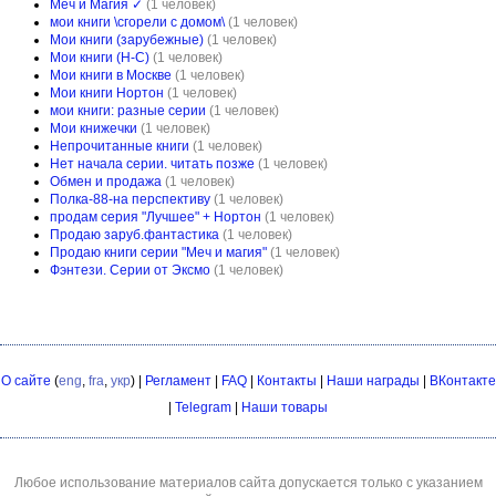
Меч и Магия ✓
(1 человек)
мои книги \сгорели с домом\
(1 человек)
Мои книги (зарубежные)
(1 человек)
Мои книги (Н-С)
(1 человек)
Мои книги в Москве
(1 человек)
Мои книги Нортон
(1 человек)
мои книги: разные серии
(1 человек)
Мои книжечки
(1 человек)
Непрочитанные книги
(1 человек)
Нет начала серии. читать позже
(1 человек)
Обмен и продажа
(1 человек)
Полка-88-на перспективу
(1 человек)
продам серия "Лучшее" + Нортон
(1 человек)
Продаю заруб.фантастика
(1 человек)
Продаю книги серии "Меч и магия"
(1 человек)
Фэнтези. Серии от Эксмо
(1 человек)
О сайте
(
eng
,
fra
,
укр
) |
Регламент
|
FAQ
|
Контакты
|
Наши награды
|
ВКонтакте
|
Telegram
|
Наши товары
Любое использование материалов сайта допускается только с указанием