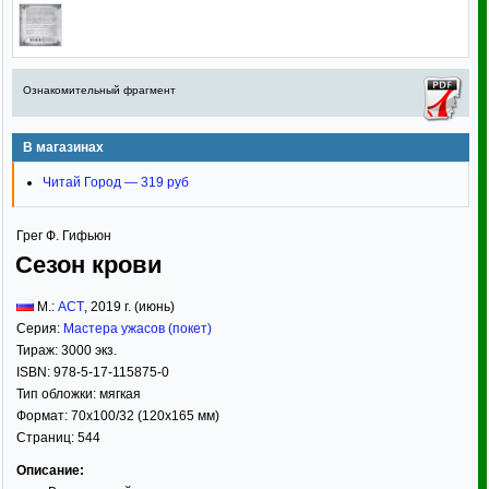
Ознакомительный фрагмент
В магазинах
Читай Город — 319 руб
Грег Ф. Гифьюн
Сезон крови
М.:
АСТ
,
2019
г. (июнь)
Серия:
Мастера ужасов (покет)
Тираж:
3000 экз.
ISBN:
978-5-17-115875-0
Тип обложки:
мягкая
Формат:
70x100/32
(120x165 мм)
Страниц:
544
Описание: