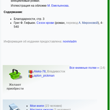
Внецикловый роман.
Иллюстрация на обложке
М. Емельянова
.
Содержание
:
Благодарности, стр. 3
Грег Ф. Гифьюн.
Сезон крови
(роман,
перевод
А. Мироновой
), 4-
540
Информация об издании предоставлена:
novivladm
Все книжные полки »
(14)
Aleks-78
,
Владивосток
apton_pickman
Желают
приобрести
Мои книги
(15 человек)
Мастера ужасов
(2 человека)