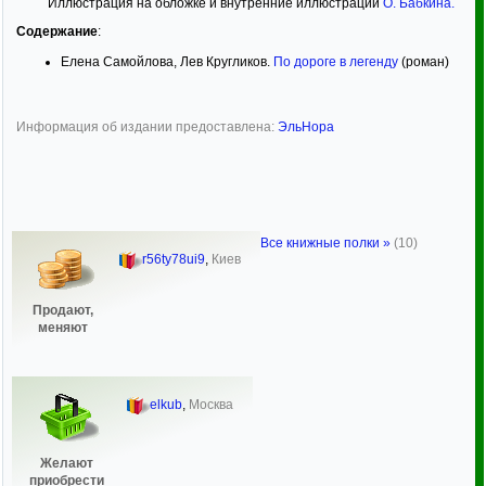
Иллюстрация на обложке и внутренние иллюстрации
О. Бабкина
.
Содержание
:
Елена Самойлова, Лев Кругликов.
По дороге в легенду
(роман)
Информация об издании предоставлена:
ЭльНора
Все книжные полки »
(10)
r56ty78ui9
,
Киев
Продают,
меняют
elkub
,
Москва
Желают
приобрести