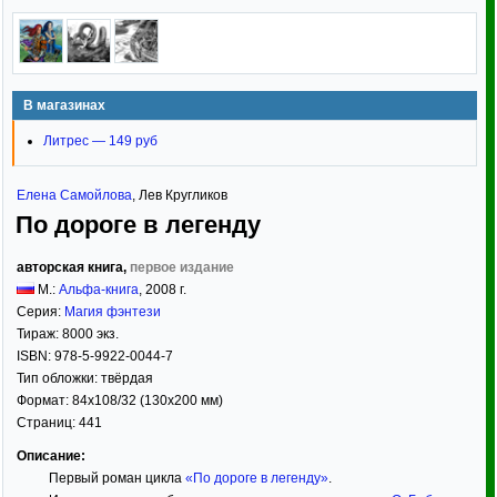
В магазинах
Литрес — 149 руб
Елена Самойлова
,
Лев Кругликов
По дороге в легенду
авторская книга,
первое издание
М.:
Альфа-книга
,
2008
г.
Серия:
Магия фэнтези
Тираж:
8000 экз.
ISBN:
978-5-9922-0044-7
Тип обложки:
твёрдая
Формат:
84x108/32
(130x200 мм)
Страниц:
441
Описание:
Первый роман цикла
«По дороге в легенду»
.