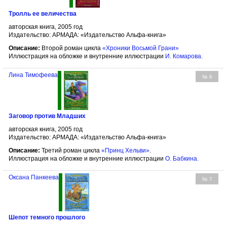
Тролль ее величества
авторская книга, 2005 год
Издательство: АРМАДА: «Издательство Альфа-книга»
Описание:
Второй роман цикла
«Хроники Восьмой Грани»
Иллюстрация на обложке и внутренние иллюстрации
И. Комарова
.
Лина Тимофеева
№ 6
Заговор против Младших
авторская книга, 2005 год
Издательство: АРМАДА: «Издательство Альфа-книга»
Описание:
Третий роман цикла
«Принц Хельви»
.
Иллюстрация на обложке и внутренние иллюстрации
О. Бабкина
.
Оксана Панкеева
№ 7
Шепот темного прошлого