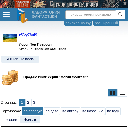
ЛАБОРАТОРИЯ
ФАНТАСТИКИ
поиск по жанру
расширенный
r56ty78ui9
Левон Тер-Петросян
Украина, Киевская обл., Киев
◄ книжные полки
Продаю книги серии "Магия фэнтези"
Страницы:
1
2
3
Сортировка:
по порядку
по дате
по автору
по названию
по году
по серии
Фильтр