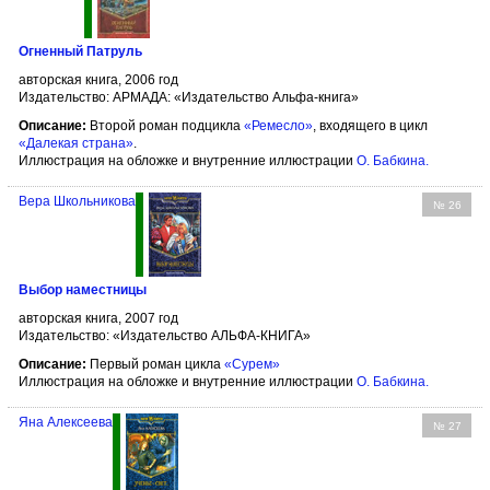
Огненный Патруль
авторская книга, 2006 год
Издательство: АРМАДА: «Издательство Альфа-книга»
Описание:
Второй роман подцикла
«Ремесло»
, входящего в цикл
«Далекая страна»
.
Иллюстрация на обложке и внутренние иллюстрации
О. Бабкина
.
Вера Школьникова
№ 26
Выбор наместницы
авторская книга, 2007 год
Издательство: «Издательство АЛЬФА-КНИГА»
Описание:
Первый роман цикла
«Сурем»
Иллюстрация на обложке и внутренние иллюстрации
О. Бабкина
.
Яна Алексеева
№ 27