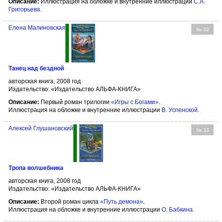
Описание:
Иллюстрация на обложке и внутренние иллюстрации
С.А.
Григорьева
.
Елена Малиновская
№ 32
Танец над бездной
авторская книга, 2008 год
Издательство: «Издательство АЛЬФА-КНИГА»
Описание:
Первый роман трилогии
«Игры с Богами»
.
Иллюстрация на обложке и внутренние иллюстрации
В. Успенской
.
Алексей Глушановский
№ 33
Тропа волшебника
авторская книга, 2008 год
Издательство: «Издательство АЛЬФА-КНИГА»
Описание:
Второй роман цикла
«Путь демона»
.
Иллюстрация на обложке и внутренние иллюстрации
О. Бабкина
.