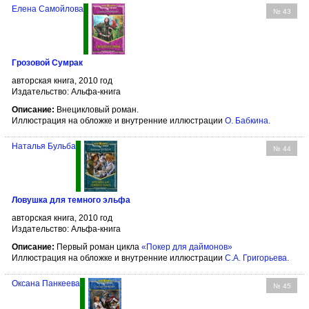
Елена Самойлова
№ 43
Грозовой Сумрак
авторская книга, 2010 год
Издательство: Альфа-книга
Описание:
Внецикловый роман.
Иллюстрация на обложке и внутренние иллюстрации
О. Бабкина
.
Наталья Бульба
№ 44
Ловушка для темного эльфа
авторская книга, 2010 год
Издательство: Альфа-книга
Описание:
Первый роман цикла
«Покер для даймонов»
Иллюстрация на обложке и внутренние иллюстрации
С.А. Григорьева
.
Оксана Панкеева
№ 45