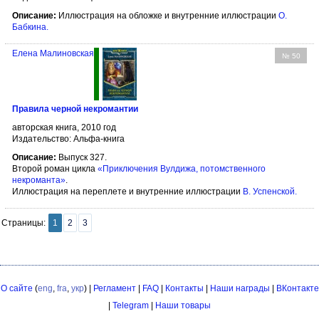
Описание:
Иллюстрация на обложке и внутренние иллюстрации
О.
Бабкина
.
Елена Малиновская
№ 50
Правила черной некромантии
авторская книга, 2010 год
Издательство: Альфа-книга
Описание:
Выпуск 327.
Второй роман цикла
«Приключения Вулдижа, потомственного
некроманта»
.
Иллюстрация на переплете и внутренние иллюстрации
В. Успенской
.
Страницы:
1
2
3
О сайте
(
eng
,
fra
,
укр
) |
Регламент
|
FAQ
|
Контакты
|
Наши награды
|
ВКонтакте
|
Telegram
|
Наши товары