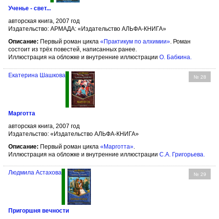
Ученье - свет...
авторская книга, 2007 год
Издательство: АРМАДА: «Издательство АЛЬФА-КНИГА»
Описание:
Первый роман цикла
«Практикум по алхимии»
. Роман
состоит из трёх повестей, написанных ранее.
Иллюстрация на обложке и внутренние иллюстрации
О. Бабкина
.
Екатерина Шашкова
№ 28
Марготта
авторская книга, 2007 год
Издательство: «Издательство АЛЬФА-КНИГА»
Описание:
Первый роман цикла
«Марготта»
.
Иллюстрация на обложке и внутренние иллюстрации
С.А. Григорьева
.
Людмила Астахова
№ 29
Пригоршня вечности