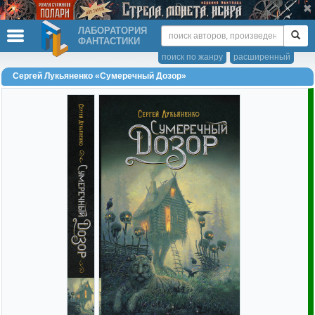
ЛАБОРАТОРИЯ
ФАНТАСТИКИ
поиск по жанру
расширенный
Сергей Лукьяненко «Сумеречный Дозор»