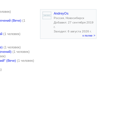
человек)
AndreyOs
Россия, Новосибирск
ючений (Вече)
(1
Добавил: 27 сентября 2019
г.
Заходил: 6 августа 2026 г.
ий
(1 человек)
к полке >
е)
(1 человек)
ючений)
(1 человек)
век)
ий" (Вече)
(1 человек)
к)