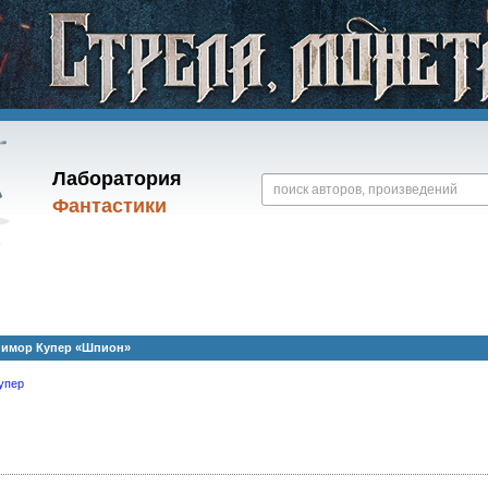
Лаборатория
Фантастики
нимор Купер «Шпион»
упер