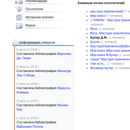
Рекомендации
Книжные полки посетителей:
Посетители
мастера приключений
(7 
Мои книги
(7 человек)
Авторские колонки
+ ПЛАНЫ - Мастера прикл
человек)
Форум
Вече
(1 человек)
Вече. Мастера приключен
Купер Д.Ф.
(1 человек)
Куплю
(1 человек)
информация, новости
МастераПриключений(Веч
6 августа 2026 г.
Мои книги (Мастера прикл
Составлена библиография
Вероники
Мои книги Ф.Купер
(1 чело
Дж. Генри
серия "Мастера приключен
Уже есть...
(1 человек)
5 августа 2026 г.
Фенимор Купер.
(1 челове
Составлена библиография
Махмуда
Эль-Сайеда
4 августа 2026 г.
Составлена библиография
Маркуса
Кливера
3 августа 2026 г.
Составлена библиография
Моники
Ким
2 августа 2026 г.
Составлена библиография
Вайшнави Патель