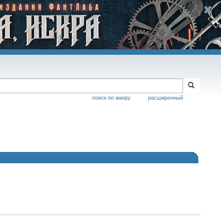
поиск по жанру
расширенный