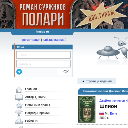
fantlab ru
регистрация
|
забыли пароль?
вход
OK
◄ страница издания
Главная
Книжные полки Джеймс Фе
Авторы, книги
Джеймс Фенимор К
Новинки и планы
Шпион
Награды, премии
М.:
Вече
2019 г.
Рейтинги