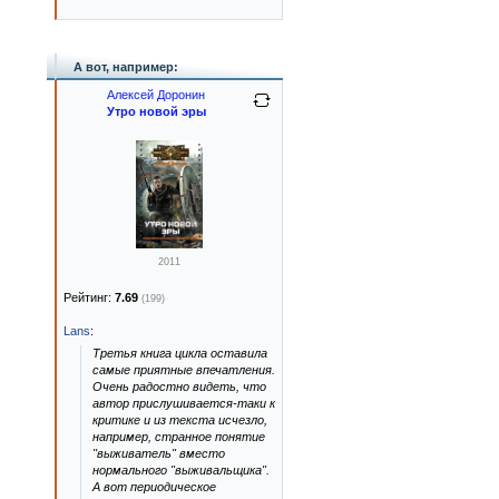
А вот, например:
Алексей Доронин
Утро новой эры
2011
Рейтинг:
7.69
(199)
Lans
:
Третья книга цикла оставила
самые приятные впечатления.
Очень радостно видеть, что
автор прислушивается-таки к
критике и из текста исчезло,
например, странное понятие
"выживатель" вместо
нормального "выживальщика".
А вот периодическое