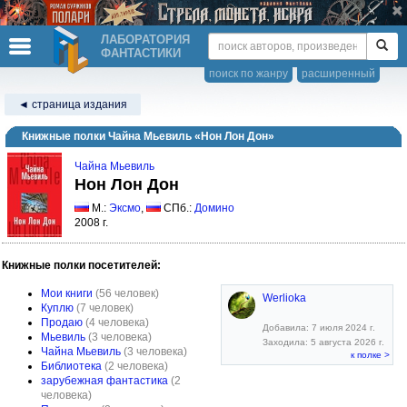
ЛАБОРАТОРИЯ
ФАНТАСТИКИ
поиск по жанру
расширенный
◄ страница издания
Книжные полки Чайна Мьевиль «Нон Лон Дон»
Чайна Мьевиль
Нон Лон Дон
М.:
Эксмо
,
СПб.:
Домино
2008 г.
Книжные полки посетителей:
Мои книги
(56 человек)
Werlioka
Куплю
(7 человек)
Продаю
(4 человека)
Добавила: 7 июля 2024 г.
Мьевиль
(3 человека)
Заходила: 5 августа 2026 г.
Чайна Мьевиль
(3 человека)
к полке >
Библиотека
(2 человека)
зарубежная фантастика
(2
человека)