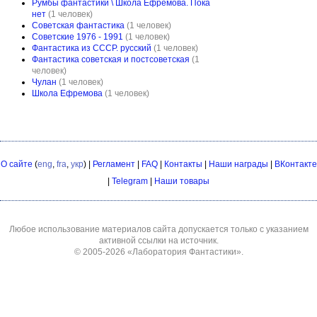
Румбы фантастики \ Школа Ефремова. Пока
нет
(1 человек)
Советская фантастика
(1 человек)
Советские 1976 - 1991
(1 человек)
Фантастика из СССР. русский
(1 человек)
Фантастика советская и постсоветская
(1
человек)
Чулан
(1 человек)
Школа Ефремова
(1 человек)
О сайте
(
eng
,
fra
,
укр
) |
Регламент
|
FAQ
|
Контакты
|
Наши награды
|
ВКонтакте
|
Telegram
|
Наши товары
Любое использование материалов сайта допускается только с указанием
активной ссылки на источник.
© 2005-2026
«Лаборатория Фантастики»
.