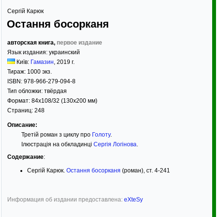
Сергій Карюк
Остання босорканя
авторская книга,
первое издание
Язык издания:
украинский
Київ:
Гамазин
,
2019
г.
Тираж:
1000 экз.
ISBN:
978-966-279-094-8
Тип обложки:
твёрдая
Формат:
84x108/32
(130x200 мм)
Страниц:
248
Описание:
Третій роман з циклу про
Голоту
.
Ілюстрація на обкладинці
Сергія Логінова
.
Содержание
:
Сергій Карюк.
Остання босорканя
(роман), ст. 4-241
Информация об издании предоставлена:
eXteSy