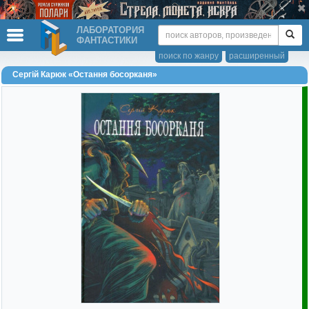
ЛАБОРАТОРИЯ
ФАНТАСТИКИ
поиск по жанру
расширенный
Сергій Карюк «Остання босорканя»