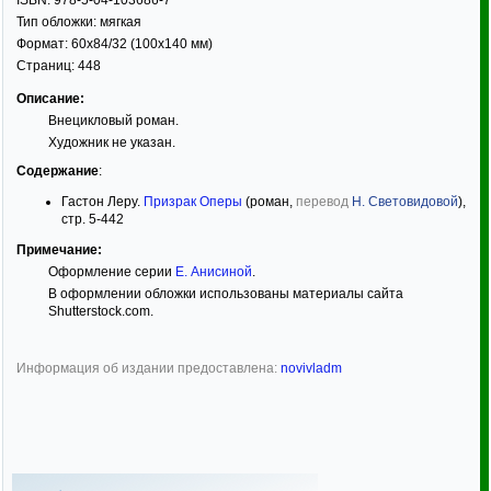
ISBN:
978-5-04-103686-7
Тип обложки:
мягкая
Формат:
60x84/32
(100x140 мм)
Страниц:
448
Описание:
Внецикловый роман.
Художник не указан.
Содержание
:
Гастон Леру.
Призрак Оперы
(роман,
перевод
Н. Световидовой
),
стр. 5-442
Примечание:
Оформление серии
Е. Анисиной
.
В оформлении обложки использованы материалы сайта
Shutterstock.com.
Информация об издании предоставлена:
novivladm