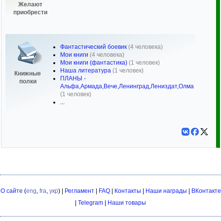
Желают
приобрести
Фантастический боевик
(4 человека)
Мои книги
(4 человека)
Мои книги (фантастика)
(1 человек)
Наша литература
(1 человек)
Книжные
ПЛАНЫ -
полки
Альфа,Армада,Вече,Ленинград,Лениздат,Олма
(1 человек)
...
О сайте
(
eng
,
fra
,
укр
) |
Регламент
|
FAQ
|
Контакты
|
Наши награды
|
ВКонтакте
|
Telegram
|
Наши товары