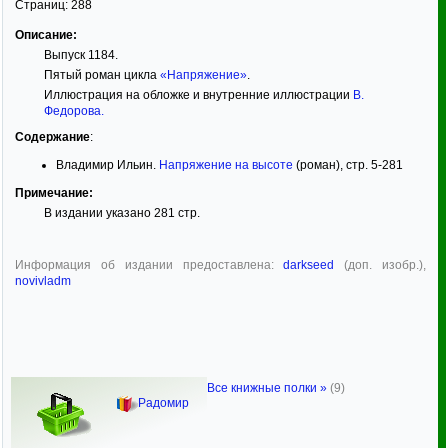
Страниц:
288
Описание:
Выпуск 1184.
Пятый роман цикла
«Напряжение»
.
Иллюстрация на обложке и внутренние иллюстрации
В.
Федорова
.
Содержание
:
Владимир Ильин.
Напряжение на высоте
(роман), стр. 5-281
Примечание:
В издании указано 281 стр.
Информация об издании предоставлена:
darkseed
(доп. изобр.),
novivladm
Все книжные полки »
(9)
Радомир