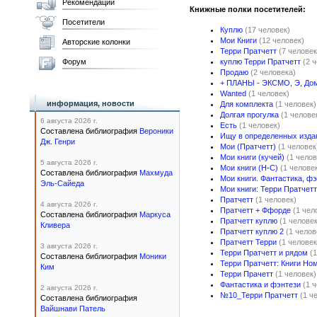
Рекомендации
Книжные полки посетителей:
Посетители
Куплю
(17 человек)
Мои Книги
(12 человек)
Авторские колонки
Терри Пратчетт
(7 человек
Форум
куплю Терри Пратчетт
(2 
Продаю
(2 человека)
+ ПЛАНЫ - ЭКСМО, Э, До
Wanted
(1 человек)
информация, новости
Для комплекта
(1 человек)
Долгая прогулка
(1 челове
6 августа 2026 г.
Есть
(1 человек)
Составлена библиография
Вероники
Ищу в определенных изда
Дж. Генри
Мои (Пратчетт)
(1 человек
Мои книги (кучей)
(1 челов
5 августа 2026 г.
Мои книги (Н-С)
(1 челове
Составлена библиография
Махмуда
Мои книги. Фантастика, фэ
Эль-Сайеда
Мои книги: Терри Пратчетт
Пратчетт
(1 человек)
4 августа 2026 г.
Пратчетт + Ффорде
(1 чел
Составлена библиография
Маркуса
Пратчетт куплю
(1 человек
Кливера
Пратчетт куплю 2
(1 челов
Пратчетт Терри
(1 человек
3 августа 2026 г.
Терри Пратчетт и рядом
(
Составлена библиография
Моники
Терри Пратчетт: Книги Но
Ким
Терри Прачетт
(1 человек)
Фантастика и фэнтези
(1 
2 августа 2026 г.
№10_Терри Пратчетт
(1 ч
Составлена библиография
Вайшнави Патель