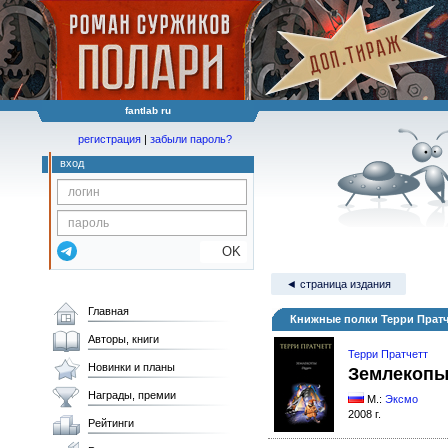
fantlab ru
регистрация
|
забыли пароль?
вход
OK
◄ страница издания
Главная
Книжные полки Терри Прат
Авторы, книги
Терри Пратчетт
Новинки и планы
Землекоп
Награды, премии
М.:
Эксмо
2008 г.
Рейтинги