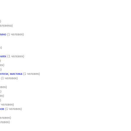
)
человека)
мино
(1 человек)
к)
ниях
(1 человек)
)
ек)
к)
нтези, мистика
(1 человек)
(1 человек)
овек)
)
ек)
)
1 человек)
мов
(1 человек)
человек)
еловек)