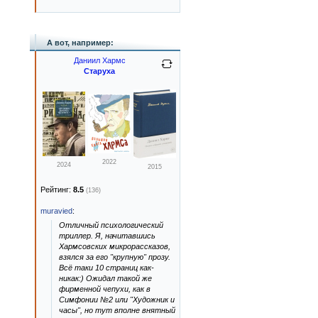
А вот, например:
Даниил Хармс
Старуха
2022
2024
2015
Рейтинг:
8.5
(136)
muravied
:
Отличный психологический
триллер. Я, начитавшись
Хармсовских микрорассказов,
взялся за его "крупную" прозу.
Всё таки 10 страниц как-
никак:) Ожидал такой же
фирменной чепухи, как в
Симфонии №2 или "Художник и
часы", но тут вполне внятный