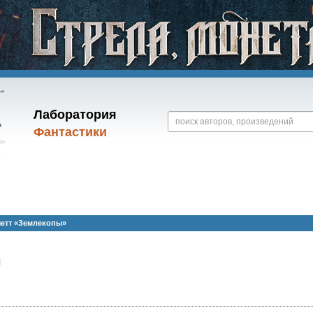
Лаборатория
Фантастики
четт «Землекопы»
ы