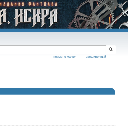
поиск по жанру
расширенный