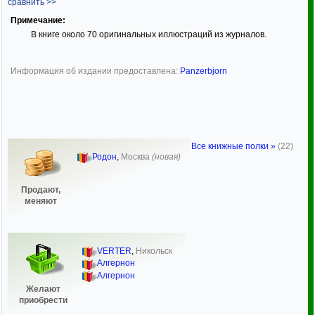
сравнить >>
Примечание:
В книге около 70 оригинальных иллюстраций из журналов.
Информация об издании предоставлена:
Panzerbjorn
Все книжные полки »
(22)
Родон
,
Москва
(новая)
Продают,
меняют
VERTER
,
Никольск
Алгернон
Алгернон
Желают
приобрести