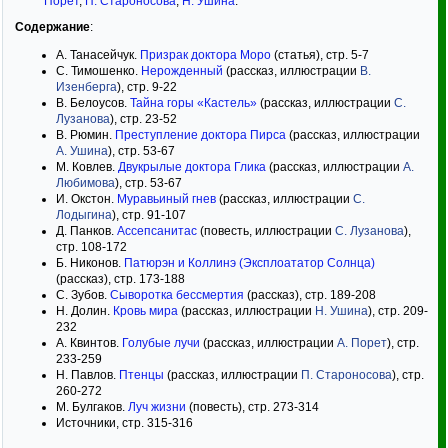
Порет
,
П. Староносова
,
Н. Ушина
.
Содержание
:
А. Танасейчук.
Призрак доктора Моро
(статья), стр. 5-7
С. Тимошенко.
Нерожденный
(рассказ, иллюстрации
В.
Изенберга
), стр. 9-22
В. Белоусов.
Тайна горы «Кастель»
(рассказ, иллюстрации
С.
Лузанова
), стр. 23-52
В. Рюмин.
Преступление доктора Пирса
(рассказ, иллюстрации
А. Ушина
), стр. 53-67
М. Ковлев.
Двукрылые доктора Глика
(рассказ, иллюстрации
А.
Любимова
), стр. 53-67
И. Окстон.
Муравьиный гнев
(рассказ, иллюстрации
С.
Лодыгина
), стр. 91-107
Д. Панков.
Ассепсанитас
(повесть, иллюстрации
С. Лузанова
),
стр. 108-172
Б. Никонов.
Патюрэн и Коллинэ (Эксплоататор Солнца)
(рассказ), стр. 173-188
С. Зубов.
Сыворотка бессмертия
(рассказ), стр. 189-208
Н. Долин.
Кровь мира
(рассказ, иллюстрации
Н. Ушина
), стр. 209-
232
А. Квинтов.
Голубые лучи
(рассказ, иллюстрации
А. Порет
), стр.
233-259
Н. Павлов.
Птенцы
(рассказ, иллюстрации
П. Староносова
), стр.
260-272
М. Булгаков.
Луч жизни
(повесть), стр. 273-314
Источники, стр. 315-316