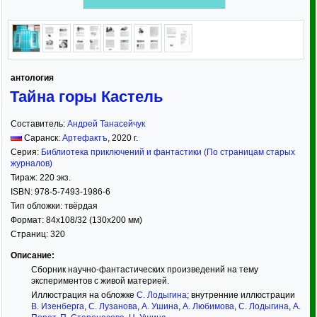
антология
Тайна горы Кастель
Составитель:
Андрей Танасейчук
Саранск:
Артефактъ
,
2020
г.
Серия:
Библиотека приключений и фантастики (По страницам старых
журналов)
Тираж:
220 экз.
ISBN:
978-5-7493-1986-6
Тип обложки:
твёрдая
Формат:
84x108/32
(130x200 мм)
Страниц:
320
Описание:
Сборник научно-фантастических произведений на тему
экспериментов с живой материей.
Иллюстрация на обложке
С. Лодыгина
; внутренние иллюстрации
В. Изенберга
,
С. Лузанова
,
А. Ушина
,
А. Любимова
,
С. Лодыгина
,
А.