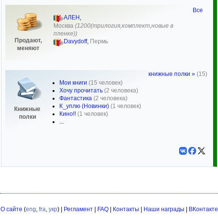
Все
АЛЕН
,
Москва
(1200(трилогия,комплект,новые в
пленке))
Продают,
Davydoff
,
Пермь
меняют
книжные полки »
(15)
Мои книги
(15 человек)
Хочу прочитать
(2 человека)
Фантастика
(2 человека)
К_уплю (Новинки)
(1 человек)
Книжные
Кино!!
(1 человек)
полки
...
О сайте
(
eng
,
fra
,
укр
) |
Регламент
|
FAQ
|
Контакты
|
Наши награды
|
ВКонтакте