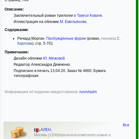
Описание:
Заключительный роман трилогии о
Такеси Коваче
.
Иллюстрация на обложке
М. Емельянова
.
Содержание
:
Ричард Морган.
Пробуждённые фурии
(роман,
перевод
С.
Карпова
), стр. 5-701
Примечание:
Дизайн обложки
Ю. Межовой
.
Редактор Александра Демченко.
Подписано в печать 13.04.20. Заказ № 4860. Бумага
типографская.
Информация об издании предоставлена:
novivladm
Все
АЛЕН
,
Москва
(1200(трилогия,комплект,новые в