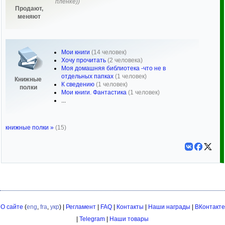
пленке))
Продают,
меняют
Мои книги
(14 человек)
Хочу прочитать
(2 человека)
Моя домашняя библиотека -что не в
отдельных папках
(1 человек)
Книжные
К сведению
(1 человек)
полки
Мои книги. Фантастика
(1 человек)
...
книжные полки »
(15)
О сайте
(
eng
,
fra
,
укр
) |
Регламент
|
FAQ
|
Контакты
|
Наши награды
|
ВКонтакте
|
Telegram
|
Наши товары