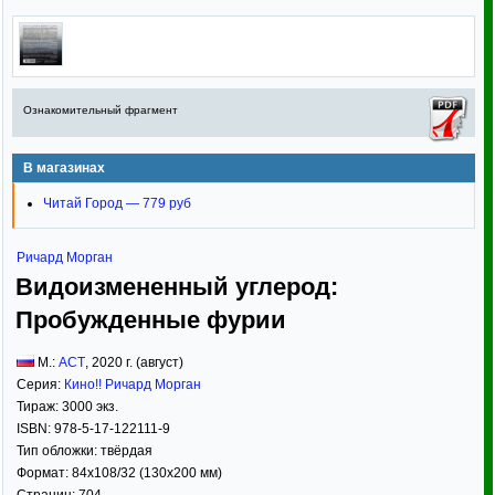
Ознакомительный фрагмент
В магазинах
Читай Город — 779 руб
Ричард Морган
Видоизмененный углерод:
Пробужденные фурии
М.:
АСТ
,
2020
г. (август)
Серия:
Кино!! Ричард Морган
Тираж:
3000 экз.
ISBN:
978-5-17-122111-9
Тип обложки:
твёрдая
Формат:
84x108/32
(130x200 мм)
Страниц:
704