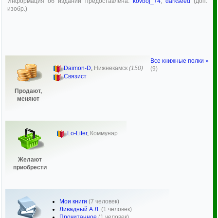
Информация об издании предоставлена:
kovboj_74
,
darkseed
(доп.
изобр.)
Все книжные полки »
Daimon-D
,
Нижнекамск
(150)
(9)
Связист
Продают,
меняют
Lo-Liter
,
Коммунар
Желают
приобрести
Мои книги
(7 человек)
Ливадный А.Л.
(1 человек)
Прочитанное
(1 человек)