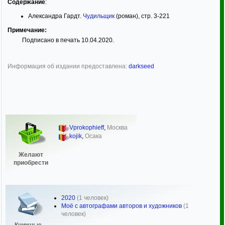
Содержание
:
Александра Гардт.
Чудильщик
(роман), стр. 3-221
Примечание:
Подписано в печать 10.04.2020.
Информация об издании предоставлена:
darkseed
Vprokophieff
,
Москва
kojik
,
Осака
Желают
приобрести
2020
(1 человек)
Моё с автографами авторов и художников
(1
человек)