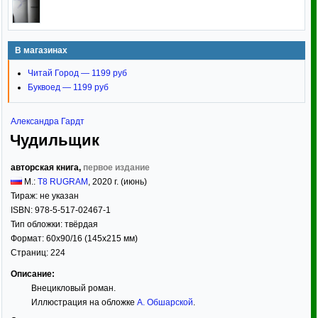
В магазинах
Читай Город — 1199 руб
Буквоед — 1199 руб
Александра Гардт
Чудильщик
авторская книга,
первое издание
М.:
T8 RUGRAM
,
2020
г. (июнь)
Тираж:
не указан
ISBN:
978-5-517-02467-1
Тип обложки:
твёрдая
Формат:
60x90/16
(145x215 мм)
Страниц:
224
Описание:
Внецикловый роман.
Иллюстрация на обложке
А. Обшарской
.