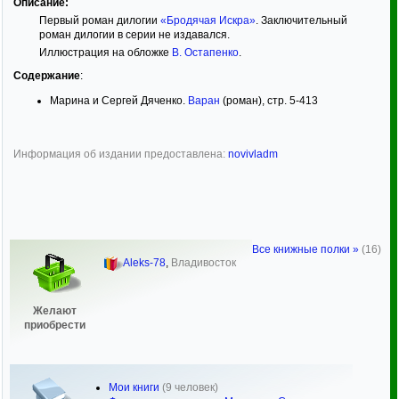
Описание:
Первый роман дилогии
«Бродячая Искра»
. Заключительный
роман дилогии в серии не издавался.
Иллюстрация на обложке
В. Остапенко
.
Содержание
:
Марина и Сергей Дяченко.
Варан
(роман), стр. 5-413
Информация об издании предоставлена:
novivladm
Все книжные полки »
(16)
Aleks-78
,
Владивосток
Желают
приобрести
Мои книги
(9 человек)