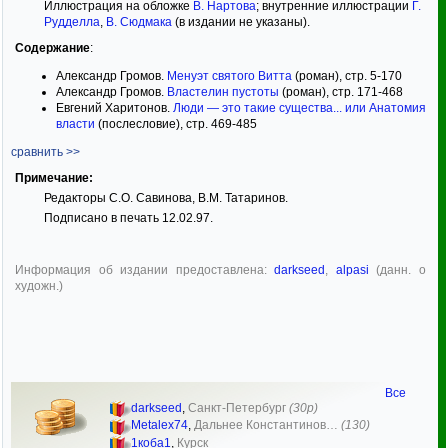
Иллюстрация на обложке
В. Нартова
; внутренние иллюстрации
Г.
Рудделла
,
В. Сюдмака
(в издании не указаны).
Содержание
:
Александр Громов.
Менуэт святого Витта
(роман), стр. 5-170
Александр Громов.
Властелин пустоты
(роман), стр. 171-468
Евгений Харитонов.
Люди — это такие существа... или Анатомия
власти
(послесловие), стр. 469-485
сравнить >>
Примечание:
Редакторы С.О. Савинова, В.М. Татаринов.
Подписано в печать 12.02.97.
Информация об издании предоставлена:
darkseed
,
alpasi
(данн. о
художн.)
Все
darkseed
,
Санкт-Петербург
(30р)
Metalex74
,
Дальнее Константинов…
(130)
1коба1
,
Курск