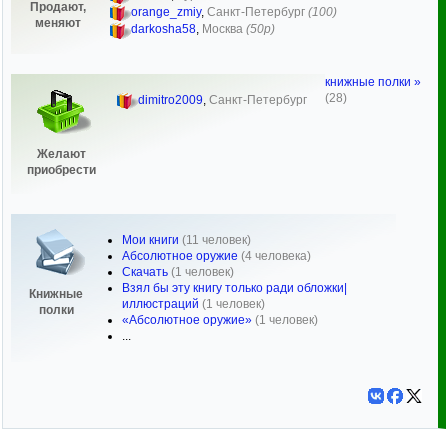
Продают,
orange_zmiy
,
Санкт-Петербург
(100)
меняют
darkosha58
,
Москва
(50р)
книжные полки »
(28)
dimitro2009
,
Санкт-Петербург
Желают
приобрести
Мои книги
(11 человек)
Абсолютное оружие
(4 человека)
Скачать
(1 человек)
Взял бы эту книгу только ради обложки|
Книжные
иллюстраций
(1 человек)
полки
«Абсолютное оружие»
(1 человек)
...