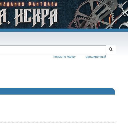
поиск по жанру
расширенный