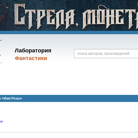
Лаборатория
Фантастики
о «Имя Розы»
ум