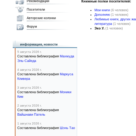
Рекомендации
Книжные полки посетителей:
Посетители
Мои книги
(6 человек)
Дополняю
(1 человек)
Авторские колонки
Любимые книги, других ж
литература
(1 человек)
Форум
Эко У.
(1 человек)
информация, новости
5 августа 2026 г.
Составлена библиография
Махмуда
Эль-Сайеда
4 августа 2026 г.
Составлена библиография
Маркуса
Кливера
3 августа 2026 г.
Составлена библиография
Моники
Ким
2 августа 2026 г.
Составлена библиография
Вайшнави Патель
1 августа 2026 г.
Составлена библиография
Шэнь Тао