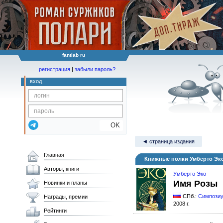
fantlab ru
регистрация
|
забыли пароль?
вход
OK
◄ страница издания
Главная
Книжные полки Умберто Эк
Авторы, книги
Умберто Эко
Имя Розы
Новинки и планы
СПб.:
Симпози
Награды, премии
2008 г.
Рейтинги