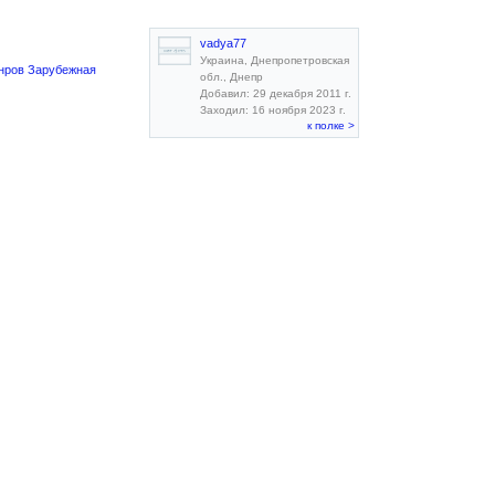
vadya77
Украина, Днепропетровская
анров Зарубежная
обл., Днепр
Добавил: 29 декабря 2011 г.
Заходил: 16 ноября 2023 г.
к полке >