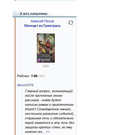
А вот, например:
Алексей Пехов
Лённарт из Гренграса
2009
Рейтинг:
7.88
(787)
dimon1979
:
Главный вопрос, возникающий
после прочтения этого
рассказа - когда будет
написан роман о приключениях
Изгоя? Стандартное начало,
неспешное развитие событий,
страшная ночь и обязательно
герой окажется в эту ночь без
защиты крепких стен, но ему
конечно же
...
>>