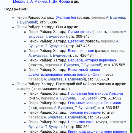
Меррила
,
А. Майкла
,
Г. Дж. Форда
и др.
Содержание
:
Генри Райдер Хаггард.
Желтый бог
(роман,
перевод
А. Бушуева
,
Т. Бушуевой
), стр. 5-306
Генри Райдер Хаггард. Она и другие
Генри Райдер Хаггард.
Синие шторы
(повесть,
перевод
А.
Бушуева
,
Т. Бушуевой
), стр. 309-346
Генри Райдер Хаггард.
Цветочек
(повесть,
перевод
А.
Бушуева
,
Т. Бушуевой
), стр. 347-426
Генри Райдер Хаггард.
Всего лишь сон
(рассказ,
перевод
А. Бушуева
,
Т. Бушуевой
), стр. 426-434
Генри Райдер Хаггард.
Барбара, которая вернулась
(повесть,
перевод
А. Бушуева
,
Т. Бушуевой
), стр. 435-505
Генри Райдер Хаггард.
Возможный пролог
драматизированной версии романа «Она»
(пьеса,
перевод
А. Бушуева
,
Т. Бушуевой
), стр. 505-510
Генри Райдер Хаггард. Последний бой майора Уилсона и другие
истории (воспоминания и эссе)
Генри Райдер Хаггард.
Последний бой майора Уилсона
(очерк,
перевод
А. Бушуева
,
Т. Бушуевой
), стр. 513-532
Генри Райдер Хаггард.
Реальные копи царя Соломона
(эссе,
перевод
А. Бушуева
,
Т. Бушуевой
), стр. 533-542
Генри Райдер Хаггард.
Торговля мертвыми
(статья,
перевод
А. Бушуева
,
Т. Бушуевой
), стр. 542-550
Генри Райдер Хаггард.
Незримая связь
(очерк,
перевод
А.
Бушуева
,
Т. Бушуевой
), стр. 550-554
Генри Райдер Хаггард.
Книги, оказавшие на меня влияние