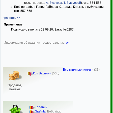
(эссе,
перевод
А. Бушуева
,
Т. Бушуевой
), стр. 554-556
Библиография Генри Райдера Хаггарда. Книжные публикации,
стр. 557-558
сравнить >>
Примечание:
Подписано в печать 12.09.20. Заказ №5287.
Информация об издании предоставлена:
rvv
Все книжные полки »
(33)
Кот Василий
(500)
Продают,
меняют
Konan92
Grafinta
,
Бобруйск