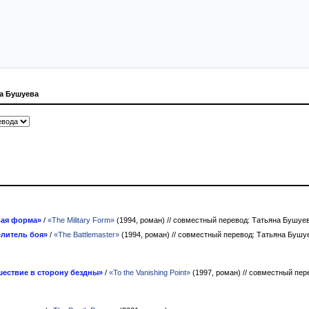
а Бушуева
вая форма»
/
«The Military Form»
(1994, роман)
// совместный перевод: Татьяна Бушуе
литель боя»
/
«The Battlemaster»
(1994, роман)
// совместный перевод: Татьяна Бушу
шествие в сторону бездны»
/
«To the Vanishing Point»
(1997, роман)
// совместный пер