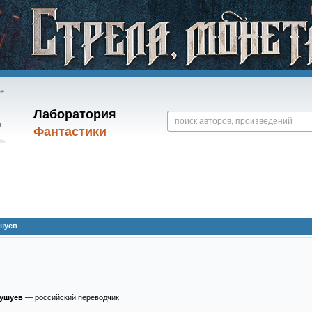
Лаборатория
Фантастики
шуев
Бушуев
— российский переводчик.