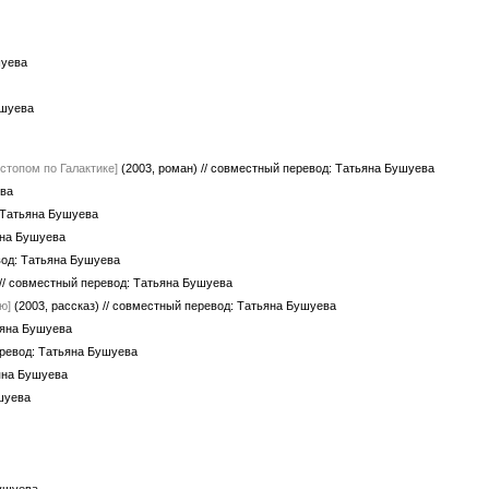
шуева
ушуева
стопом по Галактике]
(2003, роман)
// совместный перевод: Татьяна Бушуева
ева
 Татьяна Бушуева
яна Бушуева
вод: Татьяна Бушуева
// совместный перевод: Татьяна Бушуева
ю]
(2003, рассказ)
// совместный перевод: Татьяна Бушуева
ьяна Бушуева
еревод: Татьяна Бушуева
ьяна Бушуева
шуева