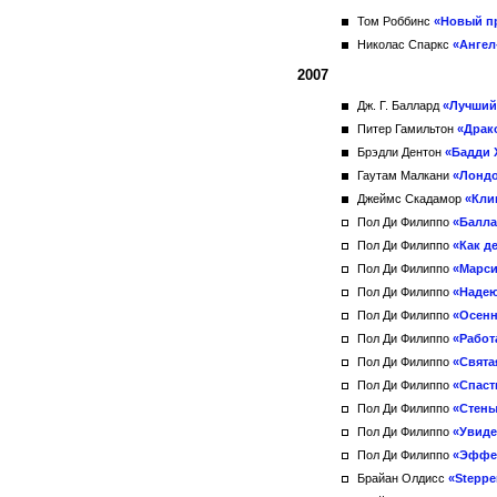
Том Роббинс
«Новый п
Николас Спаркс
«Ангел
2007
Дж. Г. Баллард
«Лучший
Питер Гамильтон
«Драк
Брэдли Дентон
«Бадди 
Гаутам Малкани
«Лондо
Джеймс Скадамор
«Кли
Пол Ди Филиппо
«Балла
Пол Ди Филиппо
«Как д
Пол Ди Филиппо
«Марси
Пол Ди Филиппо
«Надею
Пол Ди Филиппо
«Осенн
Пол Ди Филиппо
«Работ
Пол Ди Филиппо
«Свята
Пол Ди Филиппо
«Спаст
Пол Ди Филиппо
«Стены
Пол Ди Филиппо
«Увиде
Пол Ди Филиппо
«Эффе
Брайан Олдисс
«Steppe