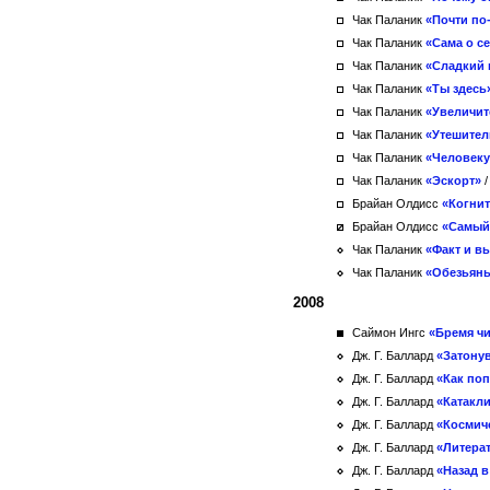
Чак Паланик
«Почти по
Чак Паланик
«Сама о с
Чак Паланик
«Сладкий 
Чак Паланик
«Ты здесь
Чак Паланик
«Увеличит
Чак Паланик
«Утешител
Чак Паланик
«Человеку
Чак Паланик
«Эскорт»
Брайан Олдисс
«Когнит
Брайан Олдисс
«Самый
Чак Паланик
«Факт и в
Чак Паланик
«Обезьян
2008
Саймон Ингс
«Бремя ч
Дж. Г. Баллард
«Затону
Дж. Г. Баллард
«Как поп
Дж. Г. Баллард
«Катакл
Дж. Г. Баллард
«Космич
Дж. Г. Баллард
«Литерат
Дж. Г. Баллард
«Назад в