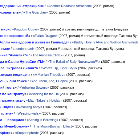
ридорожный аттракцион»
/
«Another Roadside Attraction»
(2006, роман)
-хранитель»
/
«The Guardian»
(2006, роман)
 мир»
/
«Kingdom Come»
(2007, роман)
// совместный перевод: Татьяна Бушуева
он поверженный»
/
«Fallen Dragon»
(2007, роман)
// совместный перевод: Татьяна Б
Холли жив-здоров и живёт на Ганимеде»
/
«Buddy Holly is Alive and Well on Ganymed
стан»
/
«Londonstani»
(2007, роман)
// совместный перевод: Татьяна Бушуева
ника "Амнезия"»
/
«The Amnesia Clinic»
(2007, роман)
да о Салли НутраСвитТМ»
/
«The Ballad of Sally Nutrasweet™»
(2007, рассказ)
ела, Тигровая Лилия?»
/
«What's Up, Tiger Lily?»
(2007, рассказ)
анская теодицея»
/
«A Martian Theodicy»
(2007, рассказ)
сь, и они тоже»
/
«And Them, Too, I Hope»
(2007, рассказ)
ий гость»
/
«Yellowing Bowers»
(2007, рассказ)
а по контракту»
/
«Working for the U»
(2007, рассказ)
я математика»
/
«Math Takes a Holiday»
(2007, рассказ)
и Энди»
/
«Rescuing Andy»
(2007, рассказ)
 плача»
/
«Weeping walls»
(2007, рассказ)
л — поверил»
/
«Seeing is Believing»
(2007, рассказ)
кт Муна-Бонэма»
/
«The Moon-Bonham Effect»
(2007, рассказ)
npferd»
/
«Steppenpferd»
(2007, рассказ)