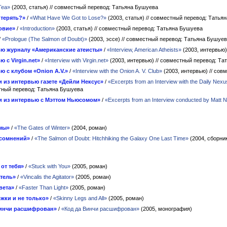
Tea»
(2003, статья)
// совместный перевод: Татьяна Бушуева
 терять?»
/
«What Have We Got to Lose?»
(2003, статья)
// совместный перевод: Татья
овие»
/
«Introduction»
(2003, статья)
// совместный перевод: Татьяна Бушуева
/
«Prologue (The Salmon of Doubt)»
(2003, эссе)
// совместный перевод: Татьяна Бушуе
ю журналу «Американские атеисты»
/
«Interview, American Atheists»
(2003, интервью
 с Virgin.net»
/
«Interview with Virgin.net»
(2003, интервью)
// совместный перевод: Та
ю с клубом «Onion A.V.»
/
«Interview with the Onion A. V. Club»
(2003, интервью)
// сов
 из интервью газете «Дейли Нексус»
/
«Excerpts from an Interview with the Daily Nexu
стный перевод: Татьяна Бушуева
 из интервью с Мэттом Ньюсомом»
/
«Excerpts from an Interview conducted by Matt
мы»
/
«The Gates of Winter»
(2004, роман)
 сомнений»
/
«The Salmon of Doubt: Hitchhiking the Galaxy One Last Time»
(2004, сборни
 от тебя»
/
«Stuck with You»
(2005, роман)
тель»
/
«Vincalis the Agitator»
(2005, роман)
вета»
/
«Faster Than Light»
(2005, роман)
жки и не только»
/
«Skinny Legs and All»
(2005, роман)
Винчи расшифрован»
/
«Код да Винчи расшифрован»
(2005, монография)