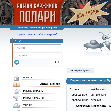
Переводы Александра Бушуева
регистрация
|
забыли пароль?
вход
OK
◄ переводчики
Главная
Переводчик — Александр Бу
Авторы, книги
Страна:
Россия
Новинки и планы
Переводчик c:
английского
Награды, премии
Переводчик на:
русский
Рейтинги
Александр Викторович 