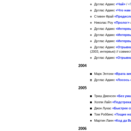
Дуглас Адамс
«Чай»
/
«
Дуглас Адамс
«Что нам
Стивен Фрай
«Предисл
Николас Роу
«Пролог»
Дуглас Адамс
«Интервь
Дуглас Адамс
«Интервью
Дуглас Адамс
«Интервь
Дуглас Адамс
«Отрывки
(2003, интервью)
// совме
Дуглас Адамс
«Отрывки
2004
Марк Энтони
«Врата зи
Дуглас Адамс
«Лосось
2005
Триш Дженсен
«Без ума
Холли Лайл
«Подстрека
Джон Лукас
«Быстрее с
Том Роббинс
«Тощие но
Мартин Ланн
«Код да 
2006