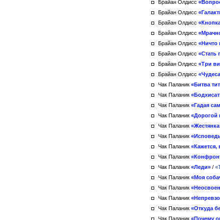
Брайан Олдисс
«Вопро
Брайан Олдисс
«Галакт
Брайан Олдисс
«Кнопка
Брайан Олдисс
«Мрачн
Брайан Олдисс
«Ничто 
Брайан Олдисс
«Стать 
Брайан Олдисс
«Три ви
Брайан Олдисс
«Чудеса
Чак Паланик
«Битва ти
Чак Паланик
«Бодхиса
Чак Паланик
«Гадая са
Чак Паланик
«Дорогой 
Чак Паланик
«Жестянка
Чак Паланик
«Исповедь
Чак Паланик
«Кажется,
Чак Паланик
«Конфрон
Чак Паланик
«Леди»
/
«
Чак Паланик
«Моя соба
Чак Паланик
«Неосвоен
Чак Паланик
«Непревзо
Чак Паланик
«Откуда б
Чак Паланик
«Почему о