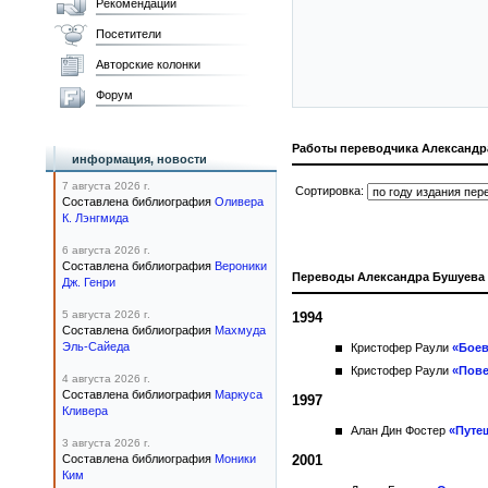
Рекомендации
Посетители
Авторские колонки
Форум
Работы переводчика Александр
информация, новости
7 августа 2026 г.
Сортировка:
Составлена библиография
Оливера
К. Лэнгмида
6 августа 2026 г.
Составлена библиография
Вероники
Переводы Александра Бушуева
Дж. Генри
5 августа 2026 г.
1994
Составлена библиография
Махмуда
Эль-Сайеда
Кристофер Раули
«Бое
Кристофер Раули
«Пове
4 августа 2026 г.
Составлена библиография
Маркуса
1997
Кливера
Алан Дин Фостер
«Путе
3 августа 2026 г.
Составлена библиография
Моники
2001
Ким