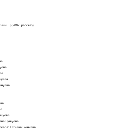
 этой…]
(2007, рассказ)
ва
шуева
ва
шуева
Бушуева
ева
ва
ушуева
ьяна Бушуева
еревод: Татьяна Бушуева