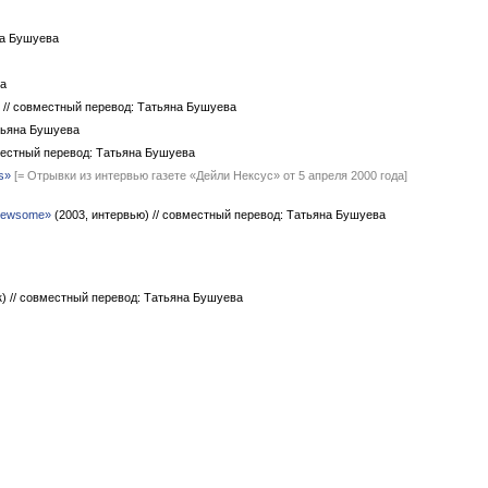
на Бушуева
ва
)
// совместный перевод: Татьяна Бушуева
тьяна Бушуева
местный перевод: Татьяна Бушуева
s»
[= Отрывки из интервью газете «Дейли Нексус» от 5 апреля 2000 года]
 Newsome»
(2003, интервью)
// совместный перевод: Татьяна Бушуева
к)
// совместный перевод: Татьяна Бушуева