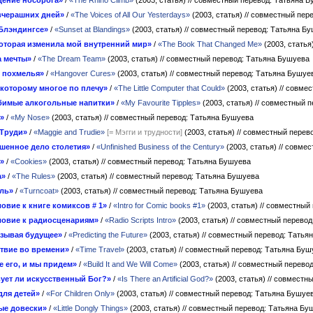
ение носорога»
/
«The Rhino Climb»
(2003, статья)
// совместный перевод: Татьяна 
вчерашних дней»
/
«The Voices of All Our Yesterdays»
(2003, статья)
// совместный пер
 Блэндингсе»
/
«Sunset at Blandings»
(2003, статья)
// совместный перевод: Татьяна Б
которая изменила мой внутренний мир»
/
«The Book That Changed Me»
(2003, статья
 мечты»
/
«The Dream Team»
(2003, статья)
// совместный перевод: Татьяна Бушуева
 похмелья»
/
«Hangover Cures»
(2003, статья)
// совместный перевод: Татьяна Бушуе
которому многое по плечу»
/
«The Little Computer that Could»
(2003, статья)
// совме
бимые алкогольные напитки»
/
«My Favourite Tipples»
(2003, статья)
// совместный 
»
/
«My Nose»
(2003, статья)
// совместный перевод: Татьяна Бушуева
 Труди»
/
«Maggie and Trudie»
[= Мэгги и трудности]
(2003, статья)
// совместный перев
шенное дело столетия»
/
«Unfinished Business of the Century»
(2003, статья)
// совме
»
/
«Cookies»
(2003, статья)
// совместный перевод: Татьяна Бушуева
а»
/
«The Rules»
(2003, статья)
// совместный перевод: Татьяна Бушуева
ль»
/
«Turncoat»
(2003, статья)
// совместный перевод: Татьяна Бушуева
овие к книге комиксов # 1»
/
«Intro for Comic books #1»
(2003, статья)
// совместный
овие к радиосценариям»
/
«Radio Scripts Intro»
(2003, статья)
// совместный перево
зывая будущее»
/
«Predicting the Future»
(2003, статья)
// совместный перевод: Татья
твие во времени»
/
«Time Travel»
(2003, статья)
// совместный перевод: Татьяна Буш
е его, и мы придем»
/
«Build It and We Will Come»
(2003, статья)
// совместный перево
ует ли искусственный Бог?»
/
«Is There an Artificial God?»
(2003, статья)
// совместн
для детей»
/
«For Children Only»
(2003, статья)
// совместный перевод: Татьяна Бушуе
ые довески»
/
«Little Dongly Things»
(2003, статья)
// совместный перевод: Татьяна Бу