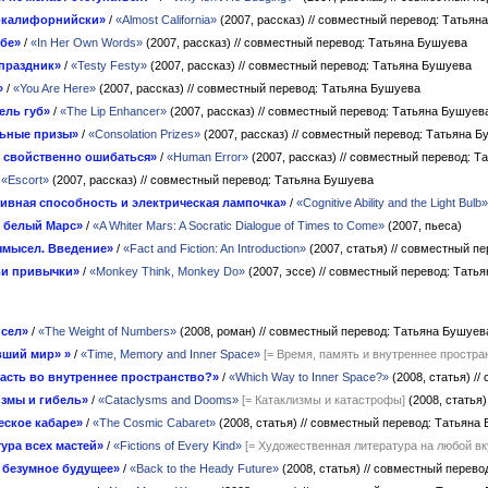
-калифорнийски»
/
«Almost California»
(2007, рассказ)
// совместный перевод: Татьян
ебе»
/
«In Her Own Words»
(2007, рассказ)
// совместный перевод: Татьяна Бушуева
праздник»
/
«Testy Festy»
(2007, рассказ)
// совместный перевод: Татьяна Бушуева
»
/
«You Are Here»
(2007, рассказ)
// совместный перевод: Татьяна Бушуева
ель губ»
/
«The Lip Enhancer»
(2007, рассказ)
// совместный перевод: Татьяна Бушуев
ьные призы»
/
«Consolation Prizes»
(2007, рассказ)
// совместный перевод: Татьяна 
 свойственно ошибаться»
/
«Human Error»
(2007, рассказ)
// совместный перевод: Т
/
«Escort»
(2007, рассказ)
// совместный перевод: Татьяна Бушуева
ивная способность и электрическая лампочка»
/
«Cognitive Ability and the Light Bulb»
 белый Марс»
/
«A Whiter Mars: A Socratic Dialogue of Times to Come»
(2007, пьеса)
ымысел. Введение»
/
«Fact and Fiction: An Introduction»
(2007, статья)
// совместный п
ьи привычки»
/
«Monkey Think, Monkey Do»
(2007, эссе)
// совместный перевод: Тать
исел»
/
«The Weight of Numbers»
(2008, роман)
// совместный перевод: Татьяна Бушуев
вший мир» »
/
«Time, Memory and Inner Space»
[= Время, память и внутреннее простра
асть во внутреннее пространство?»
/
«Which Way to Inner Space?»
(2008, статья)
//
измы и гибель»
/
«Cataclysms and Dooms»
[= Катаклизмы и катастрофы]
(2008, статья
еское кабаре»
/
«The Cosmic Cabaret»
(2008, статья)
// совместный перевод: Татьяна
ура всех мастей»
/
«Fictions of Every Kind»
[= Художественная литература на любой вк
 безумное будущее»
/
«Back to the Heady Future»
(2008, статья)
// совместный перево