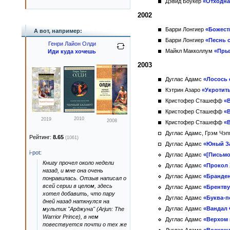
Дэвид Боукер
«Отходна
2002
Барри Лонгиер
«Божест
А вот, например:
Барри Лонгиер
«Песнь 
Генри Лайон Олди
Майкл Макколлум
«Пры
Иди куда хочешь
2003
Дуглас Адамс
«Лосось
Кэтрин Азаро
«Укротит
Кристофер Сташефф
«
Кристофер Сташефф
«
2010
2019
2008
Кристофер Сташефф
«
Дуглас Адамс, Грэм Чэ
Рейтинг:
8.65
(1061)
Дуглас Адамс
«Юный З
i-pot
:
Дуглас Адамс
«[Письмо
Книгу прочел около недели
Дуглас Адамс
«Прокол 
назад, и мне она очень
Дуглас Адамс
«Бранден
понравилась. Отзыв написал о
всей серии в целом, здесь
Дуглас Адамс
«Брентву
хотел добавить, что пару
Дуглас Адамс
«Буква-п
дней назад наткнулся на
Дуглас Адамс
«Вандал 
мультик "Арджуна" (Arjun: The
Warrior Prince), в нем
Дуглас Адамс
«Верхом 
повествуется почти о тех же