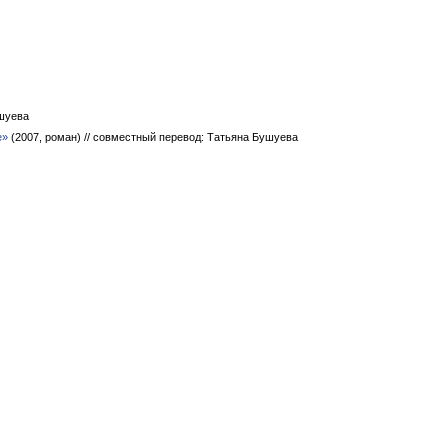
ушуева
e»
(2007, роман)
// совместный перевод: Татьяна Бушуева