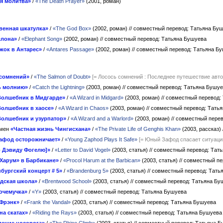
я молитва»
/
«The Death Prayer»
(2001, роман)
венная шкатулка»
/
«The God Box»
(2002, роман)
// совместный перевод: Татьяна Бу
слона»
/
«Elephant Song»
(2002, роман)
// совместный перевод: Татьяна Бушуева
жок в Антарес»
/
«Antares Passage»
(2002, роман)
// совместный перевод: Татьяна Б
 сомнений»
/
«The Salmon of Doubt»
[= Лосось сомнений : Последнее путешествие авто
ь молнию»
/
«Catch the Lightning»
(2003, роман)
// совместный перевод: Татьяна Бушу
Волшебник в Мидгарде»
/
«A Wizard in Midgard»
(2003, роман)
// совместный перевод:
Волшебник в хаосе»
/
«A Wizard in Chaos»
(2003, роман)
// совместный перевод: Тать
Волшебник и узурпатор»
/
«A Wizard and a Warlord»
(2003, роман)
// совместный пере
пмен
«Частная жизнь Чингисхана»
/
«The Private Life of Genghis Khan»
(2003, рассказ)
афод осторожничает»
/
«Young Zaphod Plays It Safe»
[= Юный Зафод спасает ситуаци
 Дэвиду Фогелю]»
/
«Letter to David Vogel»
(2003, статья)
// совместный перевод: Тат
Харум» в Барбикане»
/
«Procol Harum at the Barbican»
(2003, статья)
// совместный п
бургский концерт # 5»
/
«Brandenburg 5»
(2003, статья)
// совместный перевод: Тат
дская школа»
/
«Brentwood School»
(2003, статья)
// совместный перевод: Татьяна Бу
очемучка»
/
«Y»
(2003, статья)
// совместный перевод: Татьяна Бушуева
Фрэнк»
/
«Frank the Vandal»
(2003, статья)
// совместный перевод: Татьяна Бушуева
на скатах»
/
«Riding the Rays»
(2003, статья)
// совместный перевод: Татьяна Бушуева