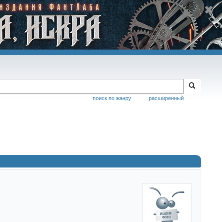
поиск по жанру
расширенный