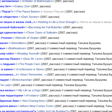
с математики»
/
«A Matter of Mathematics»
(2007, рассказ)
ика Зет»
/
«Galaxy Zee»
(2007, рассказ)
 "Пауза"»
/
«The Pause Button»
[= Кнопка «Пауза»]
(2007, рассказ)
ое общество»
/
«Dark Society»
(2007, рассказ)
не лишне в жизни этой...»
/
«Nothing in Life is Ever Enough»
[= Ничто не лишне в жизни
полной бабочкой»
/
«Becoming the Full Butterfly»
(2007, рассказ)
да одиночества»
/
«Three Types of Solitude»
(2007, рассказ)
 Утопии»
/
«Marvels of Utopia»
(2007, рассказ)
танов»
/
«Demolition»
(2007, рассказ)
// совместный перевод: Татьяна Бушуева
твы»
/
«Bodhisattvas»
(2007, рассказ)
// совместный перевод: Татьяна Бушуева
мому себе»
/
«Reading Yourself»
(2007, рассказ)
// совместный перевод: Татьяна Бушуе
мистер Левин»
/
«Dear Mr. Levin»
(2007, рассказ)
// совместный перевод: Татьяна Бу
 с людьми»
/
«The People Can»
(2007, рассказ)
// совместный перевод: Татьяна Бушуе
 в камне»
/
«Confessions in Stone»
(2007, рассказ)
// совместный перевод: Татьяна Бу
 вспомнил…»
/
«Now I Remember...»
(2007, рассказ)
// совместный перевод: Татьяна 
тация»
/
«Brinksmanship»
(2007, рассказ)
// совместный перевод: Татьяна Бушуева
The Lady»
(2007, рассказ)
// совместный перевод: Татьяна Бушуева
чья жизнь»
/
«My Life as a Dog»
(2007, рассказ)
// совместный перевод: Татьяна Бушу
ная территория»
/
«Frontiers»
(2007, рассказ)
// совместный перевод: Татьяна Бушуе
йденная Эми»
/
«Not Chasing Amy»
(2007, рассказ)
// совместный перевод: Татьяна Б
ерется мясо»
/
«Where Meat Comes From»
(2007, рассказ)
// совместный перевод: Тат
н не желает отступаться?»
/
«Why Isn't He Budging?»
(2007, рассказ)
// совместный п