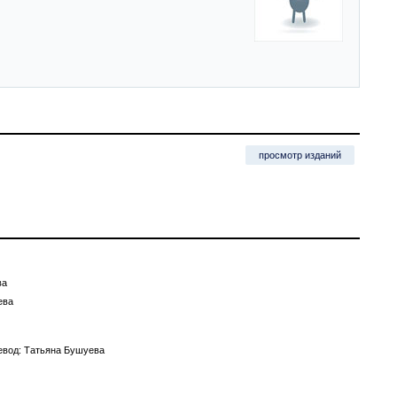
просмотр изданий
ва
ева
евод: Татьяна Бушуева