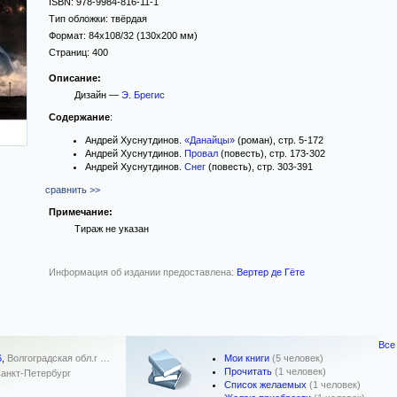
ISBN:
978-9984-816-11-1
Тип обложки:
твёрдая
Формат:
84x108/32
(130x200 мм)
Страниц:
400
Описание:
Дизайн —
Э. Брегис
Содержание
:
Андрей Хуснутдинов.
«Данайцы»
(роман), стр. 5-172
Андрей Хуснутдинов.
Провал
(повесть), стр. 173-302
Андрей Хуснутдинов.
Снег
(повесть), стр. 303-391
сравнить >>
Примечание:
Тираж не указан
Информация об издании предоставлена:
Вертер де Гёте
Все
Мои книги
(5 человек)
6
,
Волгоградская обл.г …
Прочитать
(1 человек)
анкт-Петербург
Список желаемых
(1 человек)