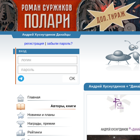
Андрей Хуснутдинов Данайцы
регистрация
|
забыли пароль?
вход
OK
Андрей Хуснутдинов « "Дана
Главная
Авторы, книги
Новинки и планы
Награды, премии
Рейтинги