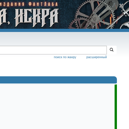
поиск по жанру
расширенный