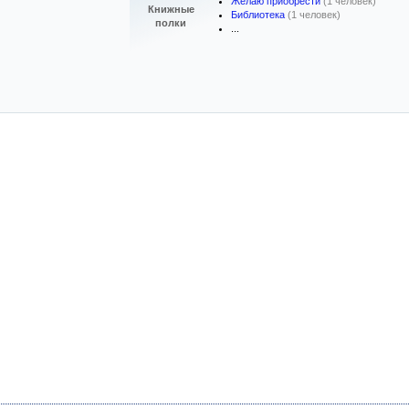
Желаю приобрести
(1 человек)
Книжные
Библиотека
(1 человек)
полки
...