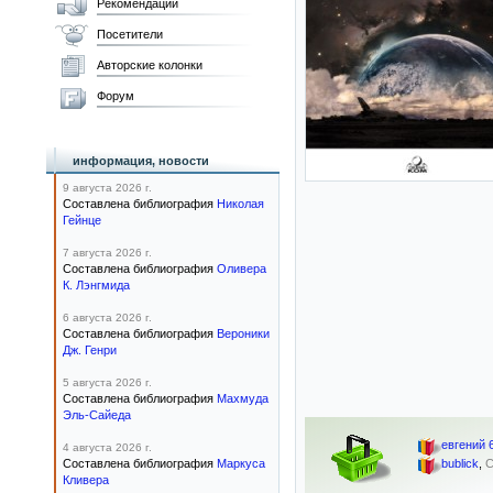
Рекомендации
Посетители
Авторские колонки
Форум
информация, новости
9 августа 2026 г.
Составлена библиография
Николая
Гейнце
7 августа 2026 г.
Составлена библиография
Оливера
К. Лэнгмида
6 августа 2026 г.
Составлена библиография
Вероники
Дж. Генри
5 августа 2026 г.
Составлена библиография
Махмуда
Эль-Сайеда
евгений 
4 августа 2026 г.
Составлена библиография
Маркуса
bublick
,
С
Кливера