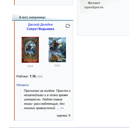
Желают
приобрести
А вот, например:
Джозеф Дилейни
Секрет Ведьмака
2012
2014
Рейтинг:
7.76
(189)
Himaera
:
Прочитал за полдня. Просто и
незатейливо и в тоже время
интересно. Люблю такие
книги- расслабляющие, без
лишних нравоучений.
...
>>
оценка: 9