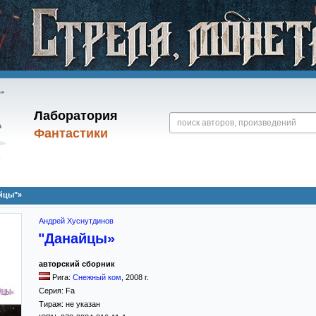
Лаборатория
Фантастики
йцы"»
Андрей Хуснутдинов
"Данайцы»
авторский сборник
Рига:
Снежный ком
,
2008
г.
Серия:
Fa
Тираж:
не указан