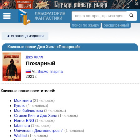
ЛАБОРАТОРИЯ
ФАНТАСТИКИ
поиск по жанру
расширенный
◄ страница издания
Книжные полки Джо Хилл «Пожарный»
Джо Хилл
Пожарный
М.:
Эксмо
:
Inspiria
2021 г.
Книжные полки посетителей:
Мои книги
(21 человек)
Куплю
(4 человека)
Моя библиотека
(2 человека)
Cтивен Кинг и Джо Хилл
(1 человек)
Horror ENG
(1 человек)
labirint.ru
(1 человек)
Universum. Дом монстров ✓
(1 человек)
Wishlist
(1 человек)