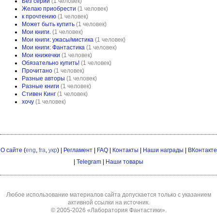
Без серии
(1 человек)
Желаю приобрести
(1 человек)
к прочтению
(1 человек)
Может быть купить
(1 человек)
Мои книги.
(1 человек)
Мои книги: ужасы/мистика
(1 человек)
Мои книги: Фантастика
(1 человек)
Мои книжечки
(1 человек)
Обязательно купить!
(1 человек)
Прочитано
(1 человек)
Разные авторы
(1 человек)
Разные книги
(1 человек)
Стивен Кинг
(1 человек)
хочу
(1 человек)
О сайте
(
eng
,
fra
,
укр
) |
Регламент
|
FAQ
|
Контакты
|
Наши награды
|
ВКонтакте
|
Telegram
|
Наши товары
Любое использование материалов сайта допускается только с указанием
активной ссылки на источник.
© 2005-2026
«Лаборатория Фантастики»
.