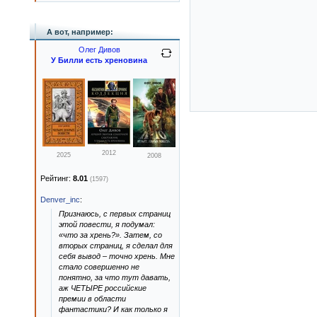
А вот, например:
Олег Дивов
У Билли есть хреновина
2012
2025
2008
Рейтинг:
8.01
(1597)
Denver_inc
:
Признаюсь, с первых страниц
этой повести, я подумал:
«что за хрень?». Затем, со
вторых страниц, я сделал для
себя вывод – точно хрень. Мне
стало совершенно не
понятно, за что тут давать,
аж ЧЕТЫРЕ российские
премии в области
фантастики? И как только я