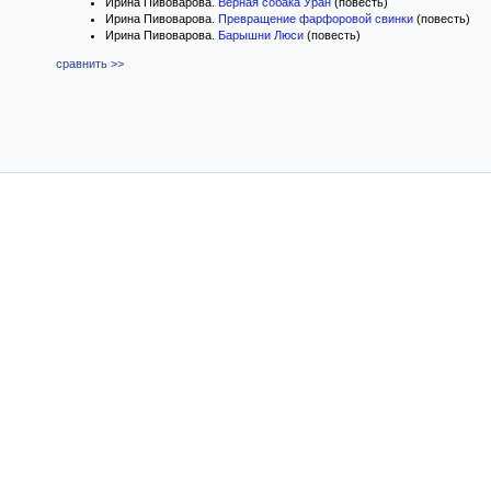
Ирина Пивоварова.
Верная собака Уран
(повесть)
Ирина Пивоварова.
Превращение фарфоровой свинки
(повесть)
Ирина Пивоварова.
Барышни Люси
(повесть)
сравнить >>