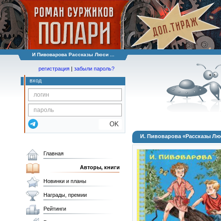
И Пивоварова Рассказы Люси ...
регистрация
|
забыли пароль?
вход
OK
И. Пивоварова «Рассказы Лю
Главная
Авторы, книги
Новинки и планы
Награды, премии
Рейтинги