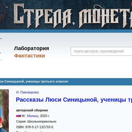
Лаборатория
Фантастики
си Синицыной, ученицы третьего класса»
И. Пивоварова
Рассказы Люси Синицыной, ученицы тр
авторский сборник
М.:
Малыш
,
2020
г.
Серия:
Школьноприкольно
ISBN:
978-5-17-132733-0