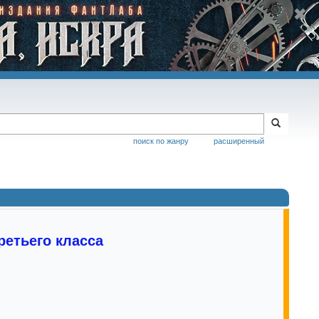
поиск по жанру
расширенный
етьего класса