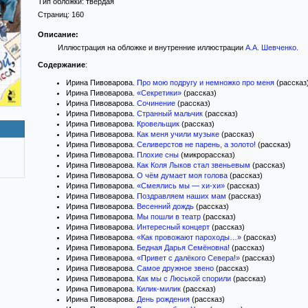
Тип обложки:
твёрдая
Страниц:
160
Описание:
Иллюстрация на обложке и внутренние иллюстрации
А.А. Шевченко
.
Содержание
:
Ирина Пивоварова.
Про мою подругу и немножко про меня
(рассказ
Ирина Пивоварова.
«Секретики»
(рассказ)
Ирина Пивоварова.
Сочинение
(рассказ)
Ирина Пивоварова.
Странный мальчик
(рассказ)
Ирина Пивоварова.
Кровельщик
(рассказ)
Ирина Пивоварова.
Как меня учили музыке
(рассказ)
Ирина Пивоварова.
Селиверстов не парень, а золото!
(рассказ)
Ирина Пивоварова.
Плохие сны
(микрорассказ)
Ирина Пивоварова.
Как Коля Лыков стал звеньевым
(рассказ)
Ирина Пивоварова.
О чём думает моя голова
(рассказ)
Ирина Пивоварова.
«Смеялись мы — хи-хи»
(рассказ)
Ирина Пивоварова.
Поздравляем наших мам
(рассказ)
Ирина Пивоварова.
Весенний дождь
(рассказ)
Ирина Пивоварова.
Мы пошли в театр
(рассказ)
Ирина Пивоварова.
Интересный концерт
(рассказ)
Ирина Пивоварова.
«Как провожают пароходы…»
(рассказ)
Ирина Пивоварова.
Бедная Дарья Семёновна!
(рассказ)
Ирина Пивоварова.
«Привет с далёкого Севера!»
(рассказ)
Ирина Пивоварова.
Самое дружное звено
(рассказ)
Ирина Пивоварова.
Как мы с Люськой спорили
(рассказ)
Ирина Пивоварова.
Килик-милик
(рассказ)
Ирина Пивоварова.
День рождения
(рассказ)