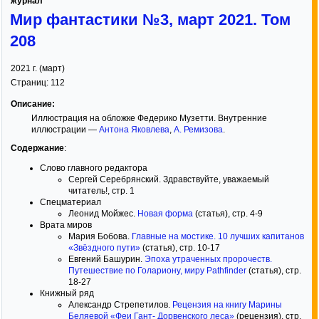
журнал
Мир фантастики №3, март 2021. Том
208
2021
г. (
март
)
Страниц:
112
Описание:
Иллюстрация на обложке Федерико Музетти. Внутренние
иллюстрации —
Антона Яковлева
,
А. Ремизова
.
Содержание
:
Слово главного редактора
Сергей Серебрянский. Здравствуйте, уважаемый
читатель!, стр. 1
Спецматериал
Леонид Мойжес.
Новая форма
(статья), стр. 4-9
Врата миров
Мария Бобова.
Главные на мостике. 10 лучших капитанов
«Звёздного пути»
(статья), стр. 10-17
Евгений Башурин.
Эпоха утраченных пророчеств.
Путешествие по Голариону, миру Pathfinder
(статья), стр.
18-27
Книжный ряд
Александр Стрепетилов.
Рецензия на книгу Марины
Беляевой «Феи Гант- Дорвенского леса»
(рецензия), стр.