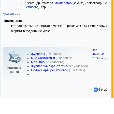
Александр Ремизов.
Мышеловка
(комикс, иллюстрации
А.
Ремизова
), стр. 112
сравнить >>
Примечание:
Вторая, третья, четвёртая обложка — реклама ООО «Мир Хобби».
Формат в издании не указан.
Все
Журналы
(3 человека)
книжные
Мир Фантастики
(2 человека)
полки »
(7)
Мои книги
(2 человека)
Журнал "Мир фантастики"
(2 человека)
Книжные
Полка 4 артбуки, комиксы
(1 человек)
полки
...