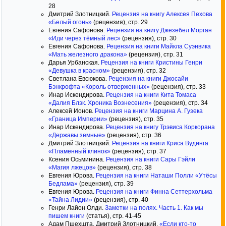
28
Дмитрий Злотницкий.
Рецензия на книгу Алексея Пехова
«Белый огонь»
(рецензия), стр. 29
Евгения Сафонова.
Рецензия на книгу Джезебел Морган
«Иди через тёмный лес»
(рецензия), стр. 30
Евгения Сафонова.
Рецензия на книги Майкла Суэнвика
«Мать железного дракона»
(рецензия), стр. 31
Дарья Урбанская.
Рецензия на книги Кристины Генри
«Девушка в красном»
(рецензия), стр. 32
Светлана Евсюкова.
Рецензия на книги Джосайи
Бэнкрофта «Король отверженных»
(рецензия), стр. 33
Инар Искендирова.
Рецензия на книги Кита Томаса
«Далия Блэк. Хроника Вознесения»
(рецензия), стр. 34
Алексей Ионов.
Рецензия на книги Марцина А. Гузека
«Граница Империи»
(рецензия), стр. 35
Инар Искендирова.
Рецензия на книгу Трэвиса Коркорана
«Державы земные»
(рецензия), стр. 36
Дмитрий Злотницкий.
Рецензия на книги Криса Вудинга
«Пламенный клинок»
(рецензия), стр. 37
Ксения Осьминина.
Рецензия на книги Сары Гэйли
«Магия лжецов»
(рецензия), стр. 38
Евгения Юрова.
Рецензия на книги Наташи Полли «Утёсы
Бедлама»
(рецензия), стр. 39
Евгения Юрова.
Рецензия на книги Финна Сеттерхольма
«Тайна Лидии»
(рецензия), стр. 40
Генри Лайон Олди.
Заметки на полях. Часть 1. Как мы
пишем книги
(статья), стр. 41-45
Адам Пшехшта, Дмитрий Злотницкий.
«Если кто-то