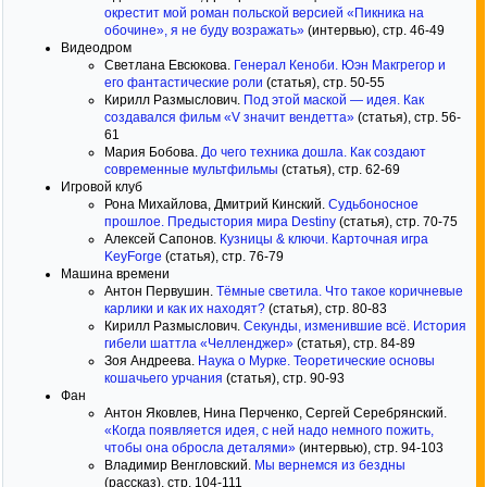
окрестит мой роман польской версией «Пикника на
обочине», я не буду возражать»
(интервью), стр. 46-49
Видеодром
Светлана Евсюкова.
Генерал Кеноби. Юэн Макгрегор и
его фантастические роли
(статья), стр. 50-55
Кирилл Размыслович.
Под этой маской — идея. Как
создавался фильм «V значит вендетта»
(статья), стр. 56-
61
Мария Бобова.
До чего техника дошла. Как создают
современные мультфильмы
(статья), стр. 62-69
Игровой клуб
Рона Михайлова, Дмитрий Кинский.
Судьбоносное
прошлое. Предыстория мира Destiny
(статья), стр. 70-75
Алексей Сапонов.
Кузницы & ключи. Карточная игра
KeyForge
(статья), стр. 76-79
Машина времени
Антон Первушин.
Тёмные светила. Что такое коричневые
карлики и как их находят?
(статья), стр. 80-83
Кирилл Размыслович.
Секунды, изменившие всё. История
гибели шаттла «Челленджер»
(статья), стр. 84-89
Зоя Андреева.
Наука о Мурке. Теоретические основы
кошачьего урчания
(статья), стр. 90-93
Фан
Антон Яковлев, Нина Перченко, Сергей Серебрянский.
«Когда появляется идея, с ней надо немного пожить,
чтобы она обросла деталями»
(интервью), стр. 94-103
Владимир Венгловский.
Мы вернемся из бездны
(рассказ), стр. 104-111