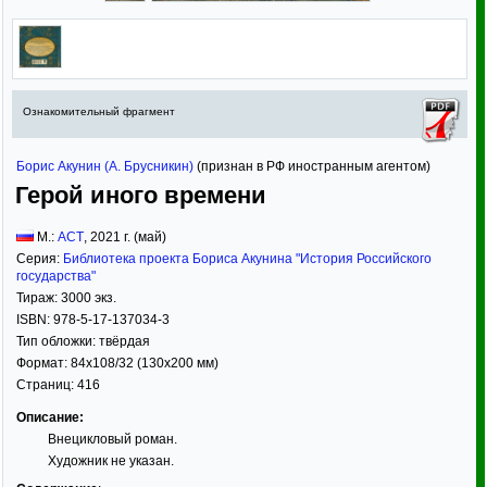
Ознакомительный фрагмент
Борис Акунин (А. Брусникин)
(признан в РФ иностранным агентом)
Герой иного времени
М.:
АСТ
,
2021
г. (май)
Серия:
Библиотека проекта Бориса Акунина "История Российского
государства"
Тираж:
3000 экз.
ISBN:
978-5-17-137034-3
Тип обложки:
твёрдая
Формат:
84x108/32
(130x200 мм)
Страниц:
416
Описание:
Внецикловый роман.
Художник не указан.