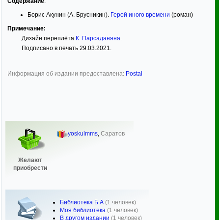
Содержание
:
Борис Акунин (А. Брусникин).
Герой иного времени
(роман)
Примечание:
Дизайн переплёта
К. Парсаданяна
.
Подписано в печать 29.03.2021.
Информация об издании предоставлена:
Postal
yoskulmms
,
Саратов
Желают
приобрести
Библиотека Б.А
(1 человек)
Моя библиотека
(1 человек)
В другом издании
(1 человек)