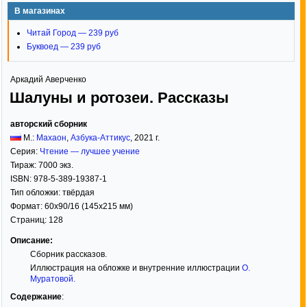
В магазинах
Читай Город — 239 руб
Буквоед — 239 руб
Аркадий Аверченко
Шалуны и ротозеи. Рассказы
авторский сборник
М.:
Махаон
,
Азбука-Аттикус
,
2021
г.
Серия:
Чтение — лучшее учение
Тираж:
7000 экз.
ISBN:
978-5-389-19387-1
Тип обложки:
твёрдая
Формат:
60x90/16
(145x215 мм)
Страниц:
128
Описание:
Сборник рассказов.
Иллюстрация на обложке и внутренние иллюстрации
О.
Муратовой
.
Содержание
: