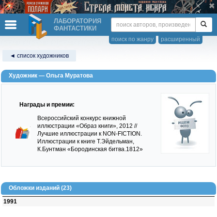
ЛАБОРАТОРИЯ
ФАНТАСТИКИ
поиск по жанру
расширенный
◄ список художников
Художник — Ольга Муратова
Награды и премии:
Всероссийский конкурс книжной
иллюстрации «Образ книги», 2012
//
Лучшие иллюстрации к NON-FICTION.
Иллюстрации к книге Т.Эйдельман,
К.Бунтман «Бородинская битва.1812»
Обложки изданий (23)
1991