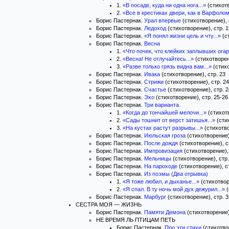
1.
«В посаде, куда ни одна нога...»
(стихотв
2.
«Все в крестиках двери, как в Варфолом
Борис Пастернак.
Урал впервые
(стихотворение), 
Борис Пастернак.
Ледоход
(стихотворение), стр. 1
Борис Пастернак.
«Я понял жизни цель и чту...»
(ст
Борис Пастернак.
Весна
1.
«Что почек, что клейких заплывших огарк
2.
«Весна! Не отлучайтесь...»
(стихотворен
3.
«Разве только грязь видна вам...»
(стихо
Борис Пастернак.
Ивака
(стихотворение), стр. 23
Борис Пастернак.
Стрижи
(стихотворение), стр. 24
Борис Пастернак.
Счастье
(стихотворение), стр. 2
Борис Пастернак.
Эхо
(стихотворение), стр. 25-26
Борис Пастернак.
Три варианта
1.
«Когда до тончайшей мелочи...»
(стихотв
2.
«Сады тошнит от верст затишья...»
(стих
3.
«На кустах растут разрывы...»
(стихотво
Борис Пастернак.
Июльская гроза
(стихотворение)
Борис Пастернак.
После дождя
(стихотворение), с
Борис Пастернак.
Импровизация
(стихотворение), 
Борис Пастернак.
Мельницы
(стихотворение), стр.
Борис Пастернак.
На пароходе
(стихотворение), с
Борис Пастернак.
Из поэмы (Два отрывка)
1.
«Я тоже любил, и дыханье...»
(стихотвор
2.
«Я спал. В ту ночь мой дух дежурил...»
(
Борис Пастернак.
Марбург
(стихотворение), стр. 3
СЕСТРА МОЯ — ЖИЗНЬ
Борис Пастернак.
Памяти Демона
(стихотворение)
НЕ ВРЕМЯ ЛЬ ПТИЦАМ ПЕТЬ
Борис Пастернак.
Про эти стихи
(стихотво