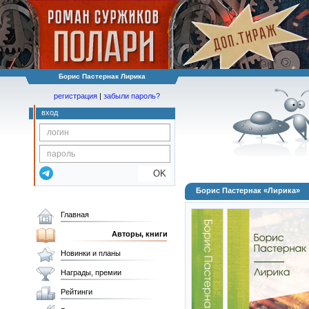
Борис Пастернак Лирика
регистрация
|
забыли пароль?
вход
OK
Борис Пастернак «Лирика»
Главная
Авторы, книги
Новинки и планы
Награды, премии
Рейтинги