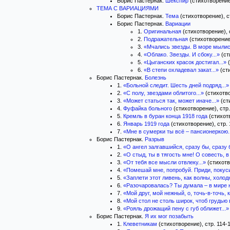
Борис Пастернак.
Шекспир
(стихотворение)
ТЕМА С ВАРИАЦИЯМИ
Борис Пастернак.
Тема
(стихотворение), с
Борис Пастернак.
Вариации
1.
Оригинальная
(стихотворение), 
2.
Подражательная
(стихотворение)
3.
«Мчались звезды. В море мылис
4.
«Облако. Звезды. И сбоку...»
(ст
5.
«Цыганских красок достигал...»
(
6.
«В степи охладевал закат...»
(сти
Борис Пастернак.
Болезнь
1.
«Больной следит. Шесть дней подряд...»
2.
«С полу, звездами облитого...»
(стихотво
3.
«Может статься так, может иначе...»
(ст
4.
Фуфайка больного
(стихотворение), стр.
5.
Кремль в буран конца 1918 года
(стихотв
6.
Январь 1919 года
(стихотворение), стр. 
7.
«Мне в сумерки ты всё – пансионеркою.
Борис Пастернак.
Разрыв
1.
«О ангел залгавшийся, сразу бы, сразу б
2.
«О стыд, ты в тягость мне! О совесть, в
3.
«От тебя все мысли отвлеку...»
(стихотв
4.
«Помешай мне, попробуй. Приди, покуси
5.
«Заплети этот ливень, как волны, холодн
6.
«Разочаровалась? Ты думала – в мире н
7.
«Мой друг, мой нежный, о, точь-в-точь, 
8.
«Мой стол не столь широк, чтоб грудью 
9.
«Рояль дрожащий пену с губ оближет...»
Борис Пастернак.
Я их мог позабыть
1.
Клеветникам
(стихотворение), стр. 114-