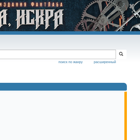
поиск по жанру
расширенный