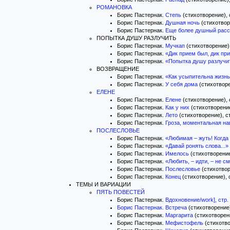
РОМАНОВКА
Борис Пастернак.
Степь
(стихотворение), 
Борис Пастернак.
Душная ночь
(стихотворе
Борис Пастернак.
Еще более душный расс
ПОПЫТКА ДУШУ РАЗЛУЧИТЬ
Борис Пастернак.
Мучкап
(стихотворение),
Борис Пастернак.
«Дик прием был, дик при
Борис Пастернак.
«Попытка душу разлучит
ВОЗВРАЩЕНИЕ
Борис Пастернак.
«Как усыпительна жизнь!
Борис Пастернак.
У себя дома
(стихотворе
ЕЛЕНЕ
Борис Пастернак.
Елене
(стихотворение), 
Борис Пастернак.
Как у них
(стихотворение
Борис Пастернак.
Лето
(стихотворение), ст
Борис Пастернак.
Гроза, моментальная на
ПОСЛЕСЛОВЬЕ
Борис Пастернак.
«Любимая – жуть! Когда 
Борис Пастернак.
«Давай ронять слова...»
Борис Пастернак.
Имелось
(стихотворение)
Борис Пастернак.
«Любить, – идти, – не см
Борис Пастернак.
Послесловье
(стихотвор
Борис Пастернак.
Конец
(стихотворение), с
ТЕМЫ И ВАРИАЦИИ
ПЯТЬ ПОВЕСТЕЙ
Борис Пастернак.
Вдохновение/work], стр.
Борис Пастернак.
Встреча
(стихотворение)
Борис Пастернак.
Маргарита
(стихотворени
Борис Пастернак.
Мефистофель
(стихотво