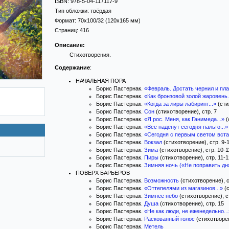
ISBN:
978-5-04-117117-9
Тип обложки:
твёрдая
Формат:
70x100/32
(120x165 мм)
Страниц:
416
Описание:
Стихотворения.
Содержание
:
НАЧАЛЬНАЯ ПОРА
Борис Пастернак.
«Февраль. Достать чернил и плак
Борис Пастернак.
«Как бронзовой золой жаровень.
Борис Пастернак.
«Когда за лиры лабиринт...»
(сти
Борис Пастернак.
Сон
(стихотворение), стр. 7
Борис Пастернак.
«Я рос. Меня, как Ганимеда...»
(
Борис Пастернак.
«Все наденут сегодня пальто...»
Борис Пастернак.
«Сегодня с первым светом встан
Борис Пастернак.
Вокзал
(стихотворение), стр. 9-
Борис Пастернак.
Зима
(стихотворение), стр. 10-1
Борис Пастернак.
Пиры
(стихотворение), стр. 11-1
Борис Пастернак.
Зимняя ночь («Не поправить дня
ПОВЕРХ БАРЬЕРОВ
Борис Пастернак.
Возможность
(стихотворение), с
Борис Пастернак.
«Оттепелями из магазинов...»
(с
Борис Пастернак.
Зимнее небо
(стихотворение), с
Борис Пастернак.
Душа
(стихотворение), стр. 15
Борис Пастернак.
«Не как люди, не еженедельно...
Борис Пастернак.
Раскованный голос
(стихотворен
Борис Пастернак.
Метель