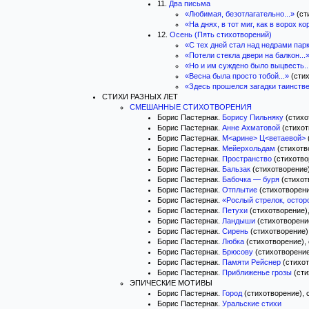
11.
Два письма
«Любимая, безотлагательно...»
(ст
«На днях, в тот миг, как в ворох кор
12.
Осень (Пять стихотворений)
«С тех дней стал над недрами парк
«Потели стекла двери на балкон...
«Но и им суждено было выцвесть..
«Весна была просто тобой...»
(стих
«Здесь прошелся загадки таинстве
СТИХИ РАЗНЫХ ЛЕТ
СМЕШАННЫЕ СТИХОТВОРЕНИЯ
Борис Пастернак.
Борису Пильняку
(стихо
Борис Пастернак.
Анне Ахматовой
(стихот
Борис Пастернак.
М<арине> Ц<ветаевой>
Борис Пастернак.
Мейерхольдам
(стихотво
Борис Пастернак.
Пространство
(стихотвор
Борис Пастернак.
Бальзак
(стихотворение)
Борис Пастернак.
Бабочка — буря
(стихот
Борис Пастернак.
Отплытие
(стихотворени
Борис Пастернак.
«Рослый стрелок, остор
Борис Пастернак.
Петухи
(стихотворение),
Борис Пастернак.
Ландыши
(стихотворение
Борис Пастернак.
Сирень
(стихотворение),
Борис Пастернак.
Любка
(стихотворение), 
Борис Пастернак.
Брюсову
(стихотворение)
Борис Пастернак.
Памяти Рейснер
(стихот
Борис Пастернак.
Приближенье грозы
(сти
ЭПИЧЕСКИЕ МОТИВЫ
Борис Пастернак.
Город
(стихотворение), с
Борис Пастернак.
Уральские стихи