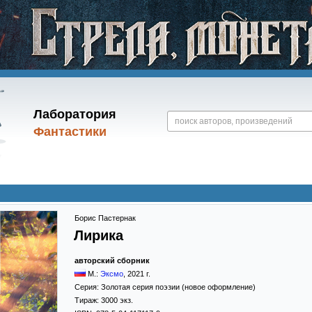
Лаборатория
Фантастики
Борис Пастернак
Лирика
авторский сборник
М.:
Эксмо
,
2021
г.
Серия:
Золотая серия поэзии (новое оформление)
Тираж:
3000 экз.