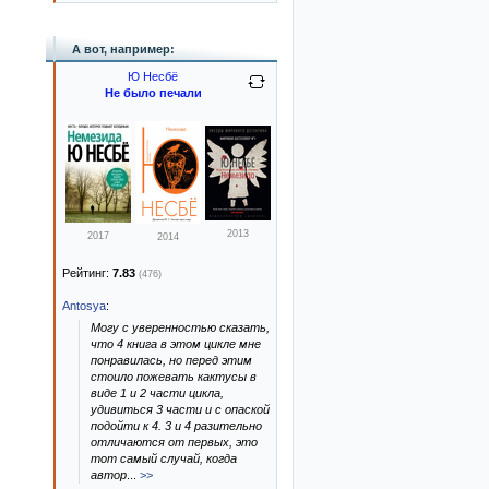
А вот, например:
Ю Несбё
Не было печали
2013
2017
2014
Рейтинг:
7.83
(476)
Antosya
:
Могу с уверенностью сказать,
что 4 книга в этом цикле мне
понравилась, но перед этим
стоило пожевать кактусы в
виде 1 и 2 части цикла,
удивиться 3 части и с опаской
подойти к 4. 3 и 4 разительно
отличаются от первых, это
тот самый случай, когда
автор
...
>>