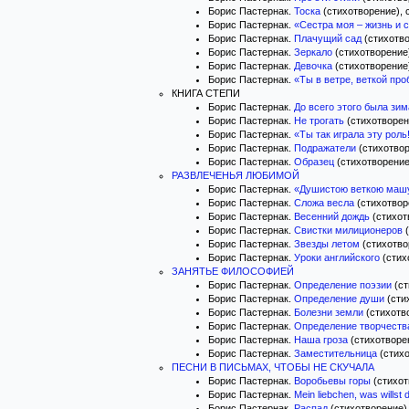
Борис Пастернак.
Тоска
(стихотворение), с
Борис Пастернак.
«Сестра моя – жизнь и с
Борис Пастернак.
Плачущий сад
(стихотво
Борис Пастернак.
Зеркало
(стихотворение)
Борис Пастернак.
Девочка
(стихотворение)
Борис Пастернак.
«Ты в ветре, веткой пр
КНИГА СТЕПИ
Борис Пастернак.
До всего этого была зим
Борис Пастернак.
Не трогать
(стихотворени
Борис Пастернак.
«Ты так играла эту роль!
Борис Пастернак.
Подражатели
(стихотвор
Борис Пастернак.
Образец
(стихотворение)
РАЗВЛЕЧЕНЬЯ ЛЮБИМОЙ
Борис Пастернак.
«Душистою веткою машу
Борис Пастернак.
Сложа весла
(стихотворе
Борис Пастернак.
Весенний дождь
(стихотв
Борис Пастернак.
Свистки милиционеров
(
Борис Пастернак.
Звезды летом
(стихотвор
Борис Пастернак.
Уроки английского
(стихо
ЗАНЯТЬЕ ФИЛОСОФИЕЙ
Борис Пастернак.
Определение поэзии
(ст
Борис Пастернак.
Определение души
(стих
Борис Пастернак.
Болезни земли
(стихотво
Борис Пастернак.
Определение творчеств
Борис Пастернак.
Наша гроза
(стихотворен
Борис Пастернак.
Заместительница
(стихо
ПЕСНИ В ПИСЬМАХ, ЧТОБЫ НЕ СКУЧАЛА
Борис Пастернак.
Воробьевы горы
(стихот
Борис Пастернак.
Mein liebchen, was willst
Борис Пастернак.
Распад
(стихотворение),