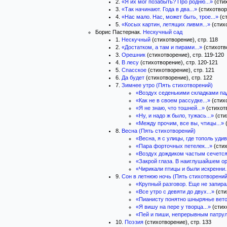
2.
«Я их мог позабыть? Про родню...»
(стих
3.
«Так начинают. Года в два...»
(стихотворе
4.
«Нас мало. Нас, может быть, трое...»
(ст
5.
«Косых картин, летящих ливмя...»
(стихо
Борис Пастернак.
Нескучный сад
1.
Нескучный
(стихотворение), стр. 118
2.
«Достатком, а там и пирами...»
(стихотво
3.
Орешник
(стихотворение), стр. 119-120
4.
В лесу
(стихотворение), стр. 120-121
5.
Спасское
(стихотворение), стр. 121
6.
Да будет
(стихотворение), стр. 122
7.
Зимнее утро (Пять стихотворений)
«Воздух седенькими складками пад
«Как не в своем рассудке...»
(стихо
«Я не знаю, что тошней...»
(стихотв
«Ну, и надо ж было, тужась...»
(сти
«Между прочим, все вы, чтицы...»
(
8.
Весна (Пять стихотворений)
«Весна, я с улицы, где тополь удив
«Пара форточных петелек...»
(стих
«Воздух дождиком частым сечется.
«Закрой глаза. В наиглушайшем орг
«Чирикали птицы и были искренни.
9.
Сон в летнюю ночь (Пять стихотворений
«Крупный разговор. Еще не запирал
«Все утро с девяти до двух...»
(сти
«Пианисту понятно шнырянье вето
«Я вишу на пере у творца...»
(стих
«Пей и пиши, непрерывным патрул
10.
Поэзия
(стихотворение), стр. 133