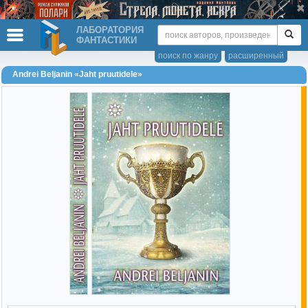
ЛАБОРАТОРИЯ
ФАНТАСТИКИ
поиск по жанру
расширенный
Andrei Beljanin «Jaht pruutidele»