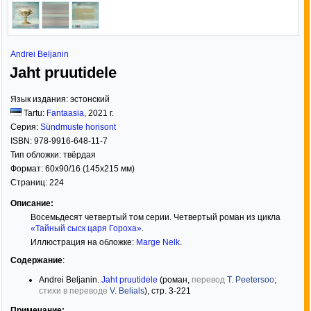
Andrei Beljanin
Jaht pruutidele
Язык издания:
эстонский
Tartu:
Fantaasia
,
2021
г.
Серия:
Sündmuste horisont
ISBN:
978-9916-648-11-7
Тип обложки:
твёрдая
Формат:
60x90/16
(145x215 мм)
Страниц:
224
Описание:
Восемьдесят четвертый том серии. Четвертый роман из цикла
«Тайный сыск царя Гороха»
.
Иллюстрация на обложке:
Marge Nelk
.
Содержание
:
Andrei Beljanin.
Jaht pruutidele
(роман,
перевод
T. Peetersoo
;
стихи в переводе
V. Belials
), стр. 3-221
Примечание: