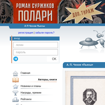
А П Чехов Пьесы
регистрация
|
забыли пароль?
вход
OK
А. П. Чехов «Пьесы»
Главная
Авторы, книги
Новинки и планы
Награды, премии
Рейтинги