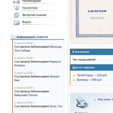
Рекомендации
Посетители
Авторские колонки
Форум
информация, новости
5 августа 2026 г.
Составлена библиография
Махмуда
Эль-Сайеда
В магазинах
4 августа 2026 г.
Нет предложений
Составлена библиография
Маркуса
Кливера
Другие издания
3 августа 2026 г.
Читай Город — 319 руб
Составлена библиография
Моники
Буквоед — 599 руб
Ким
2 августа 2026 г.
Составлена библиография
Вайшнави Патель
Мои книги:
1 августа 2026 г.
Составлена библиография
Шэнь Тао