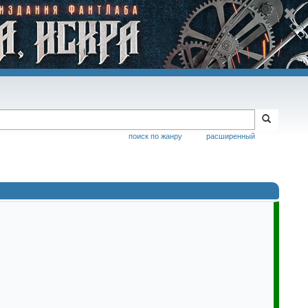
поиск по жанру
расширенный