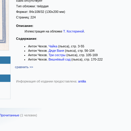
ISBN отсутствует
Тип обложки:
твёрдая
Формат:
84x108/32
(130x200 мм)
Страниц:
224
Описание:
Иллюстрация на обложке
Т. Костериной
.
Содержание
:
Антон Чехов.
Чайка
(пьеса), стр. 3-55
Антон Чехов.
Дядя Ваня
(пьеса), стр. 56-104
Антон Чехов.
Три сестры
(пьеса), стр. 105-169
Антон Чехов.
Вишнёвый сад
(пьеса), стр. 170-222
сравнить >>
Информация об издании предоставлена:
antilia
 Прочитанные
(1 человек)