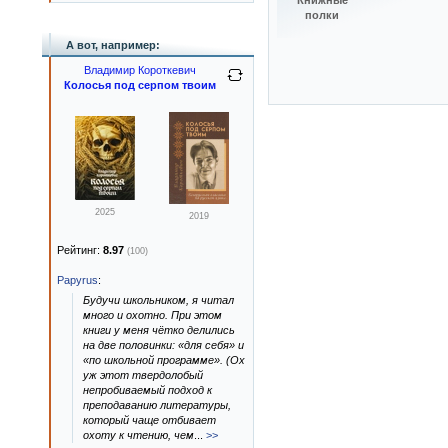
Книжные
полки
А вот, например:
Владимир Короткевич
Колосья под серпом твоим
2025
2019
Рейтинг:
8.97
(100)
Papyrus
:
Будучи школьником, я читал
много и охотно. При этом
книги у меня чётко делились
на две половинки: «для себя» и
«по школьной программе». (Ох
уж этот твердолобый
непробиваемый подход к
преподаванию литературы,
который чаще отбивает
охоту к чтению, чем
...
>>