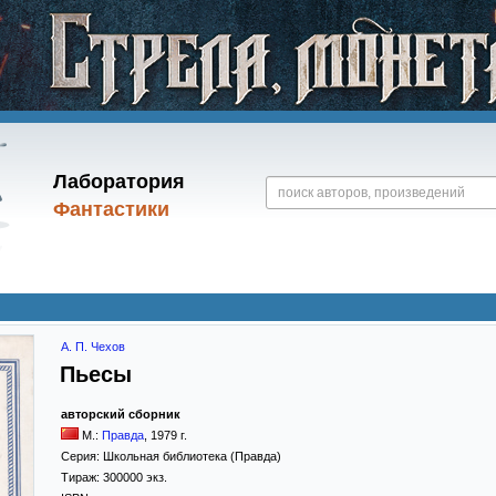
Лаборатория
Фантастики
А. П. Чехов
Пьесы
авторский сборник
М.:
Правда
,
1979
г.
Серия:
Школьная библиотека (Правда)
Тираж:
300000 экз.