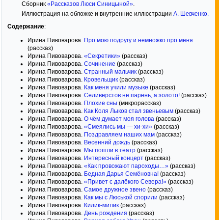
Сборник
«Рассказов Люси Синицыной»
.
Иллюстрация на обложке и внутренние иллюстрации
А. Шевченко
.
Содержание
:
Ирина Пивоварова.
Про мою подругу и немножко про меня
(рассказ)
Ирина Пивоварова.
«Секретики»
(рассказ)
Ирина Пивоварова.
Сочинение
(рассказ)
Ирина Пивоварова.
Странный мальчик
(рассказ)
Ирина Пивоварова.
Кровельщик
(рассказ)
Ирина Пивоварова.
Как меня учили музыке
(рассказ)
Ирина Пивоварова.
Селиверстов не парень, а золото!
(рассказ)
Ирина Пивоварова.
Плохие сны
(микрорассказ)
Ирина Пивоварова.
Как Коля Лыков стал звеньевым
(рассказ)
Ирина Пивоварова.
О чём думает моя голова
(рассказ)
Ирина Пивоварова.
«Смеялись мы — хи-хи»
(рассказ)
Ирина Пивоварова.
Поздравляем наших мам
(рассказ)
Ирина Пивоварова.
Весенний дождь
(рассказ)
Ирина Пивоварова.
Мы пошли в театр
(рассказ)
Ирина Пивоварова.
Интересный концерт
(рассказ)
Ирина Пивоварова.
«Как провожают пароходы…»
(рассказ)
Ирина Пивоварова.
Бедная Дарья Семёновна!
(рассказ)
Ирина Пивоварова.
«Привет с далёкого Севера!»
(рассказ)
Ирина Пивоварова.
Самое дружное звено
(рассказ)
Ирина Пивоварова.
Как мы с Люськой спорили
(рассказ)
Ирина Пивоварова.
Килик-милик
(рассказ)
Ирина Пивоварова.
День рождения
(рассказ)