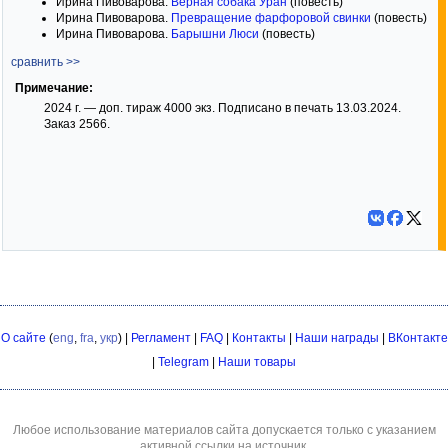
Ирина Пивоварова.
Верная собака Уран
(повесть)
Ирина Пивоварова.
Превращение фарфоровой свинки
(повесть)
Ирина Пивоварова.
Барышни Люси
(повесть)
сравнить >>
Примечание:
2024 г. — доп. тираж 4000 экз. Подписано в печать 13.03.2024.
Заказ 2566.
О сайте
(
eng
,
fra
,
укр
) |
Регламент
|
FAQ
|
Контакты
|
Наши награды
|
ВКонтакте
|
Telegram
|
Наши товары
Любое использование материалов сайта допускается только с указанием
активной ссылки на источник.