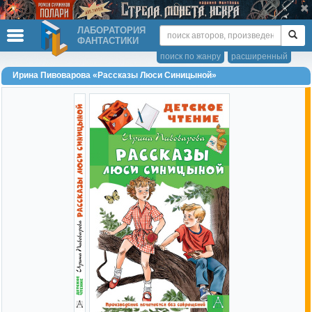
ЛАБОРАТОРИЯ
ФАНТАСТИКИ
поиск по жанру
расширенный
Ирина Пивоварова «Рассказы Люси Синицыной»