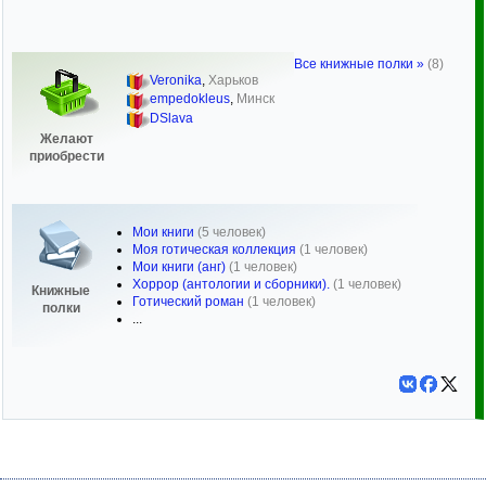
Все книжные полки »
(8)
Veronika
,
Харьков
empedokleus
,
Минск
DSlava
Желают
приобрести
Мои книги
(5 человек)
Моя готическая коллекция
(1 человек)
Мои книги (анг)
(1 человек)
Хоррор (антологии и сборники).
(1 человек)
Книжные
Готический роман
(1 человек)
полки
...