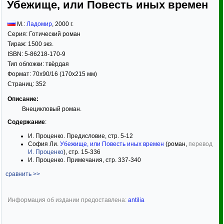
Убежище, или Повесть иных времен
М.:
Ладомир
,
2000
г.
Серия:
Готический роман
Тираж:
1500 экз.
ISBN:
5-86218-170-9
Тип обложки:
твёрдая
Формат:
70x90/16
(170x215 мм)
Страниц:
352
Описание:
Внецикловый роман.
Содержание
:
И. Проценко. Предисловие, стр. 5-12
София Ли.
Убежище, или Повесть иных времен
(роман,
перевод
И. Проценко
), стр. 15-336
И. Проценко. Примечания, стр. 337-340
сравнить >>
Информация об издании предоставлена:
antilia