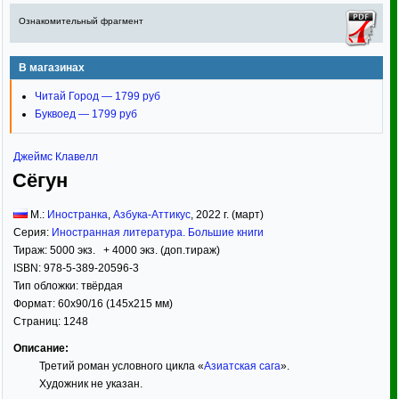
Ознакомительный фрагмент
В магазинах
Читай Город — 1799 руб
Буквоед — 1799 руб
Джеймс Клавелл
Сёгун
М.:
Иностранка
,
Азбука-Аттикус
,
2022
г. (март)
Серия:
Иностранная литература. Большие книги
Тираж:
5000 экз. + 4000 экз. (доп.тираж)
ISBN:
978-5-389-20596-3
Тип обложки:
твёрдая
Формат:
60x90/16
(145x215 мм)
Страниц:
1248
Описание:
Третий роман условного цикла «
Азиатская сага
».
Художник не указан.