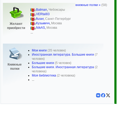
книжные полки »
(58)
Batman
,
Чебоксары
VERtal83
fluser
,
Санкт-Петербург
Кузьмичч
,
Москва
Желают
NikAS
,
Москва
приобрести
...
Мои книги
(35 человек)
Иностранная литература. Большие книги
(7
человек)
Большие книги
(5 человек)
Книжные
Большие книги. Иностранная литература
(2
полки
человека)
Моя библиотека
(2 человека)
...