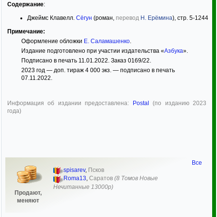
Содержание
:
Джеймс Клавелл.
Сёгун
(роман,
перевод
Н. Ерёмина
), стр. 5-1244
Примечание:
Оформление обложки
Е. Саламашенко
.
Издание подготовлено при участии издательства «
Азбука
».
Подписано в печать 11.01.2022. Заказ 0169/22.
2023 год — доп. тираж 4 000 экз. — подписано в печать
07.11.2022.
Информация об издании предоставлена:
Postal
(по изданию 2023
года)
Все
spisarev
,
Псков
Roma13
,
Саратов
(8 Томов Новые
Нечитанные 13000р)
Продают,
меняют