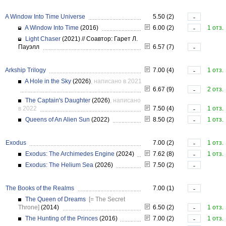
A Window Into Time Universe
5.50 (2)
-
A Window Into Time
(2016)
6.00 (2)
1 отз.
-
Light Chaser
(2021)
//
Соавтор: Гарет Л.
Пауэлл
6.57 (7)
-
Arkship Trilogy
7.00 (4)
1 отз.
-
A Hole in the Sky
(2026)
, написано в 2021
6.67 (9)
2 отз.
-
The Captain's Daughter
(2026)
, написано
в 2022
7.50 (4)
1 отз.
-
Queens of An Alien Sun
(2022)
8.50 (2)
1 отз.
-
Exodus
7.00 (2)
1 отз.
-
Exodus: The Archimedes Engine
(2024)
7.62 (8)
1 отз.
-
Exodus: The Helium Sea
(2026)
7.50 (2)
-
The Books of the Realms
7.00 (1)
-
The Queen of Dreams
[= The Secret
Throne]
(2014)
6.50 (2)
1 отз.
-
The Hunting of the Princes
(2016)
7.00 (2)
1 отз.
-