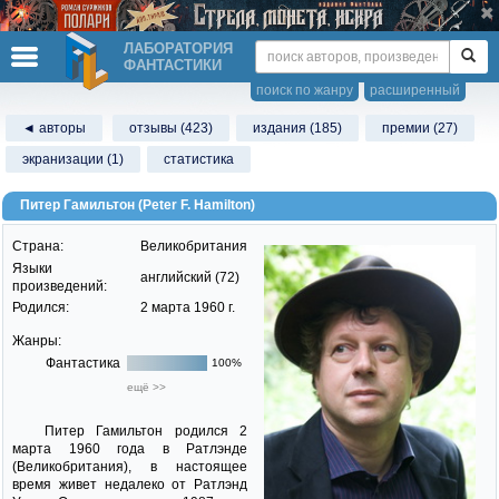
ЛАБОРАТОРИЯ
ФАНТАСТИКИ
поиск по жанру
расширенный
◄ авторы
отзывы (423)
издания (185)
премии (27)
экранизации (1)
статистика
Питер Гамильтон (Peter F. Hamilton)
Страна:
Великобритания
Языки
английский (72)
произведений:
Родился:
2 марта 1960 г.
Жанры:
Фантастика
100%
ещё >>
Питер Гамильтон родился 2
марта 1960 года в Ратлэнде
(Великобритания), в настоящее
время живет недалеко от Ратлэнд