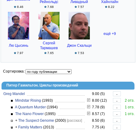
Рейнольдс
Ливадный
Хайнлайн
8.46
7.68
7.57
8.22
ещё +9
Сергей
Лю Цысинь
Джон Скальци
Тармашев
7.97
7.65
7.53
Сортировка:
Питер Гамильтон. Циклы произведений
Greg Mandel
9.00 (5)
-
Mindstar Rising
(1993)
8.00 (12)
2 отз.
-
A Quantum Murder
(1994)
7.78 (9)
1 отз.
-
The Nano Flower
(1995)
8.57 (7)
1 отз.
-
+
The Suspect Genome
(2000)
[рассказ]
8.50 (6)
-
+
Family Matters
(2013)
7.75 (4)
-