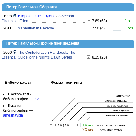
Питер Гамильтон. Сборники
1998
Второй шанс в Эдене
/
A Second
Chance at Eden
7.69 (63)
1 отз.
-
2011
Manhattan in Reverse
7.50 (4)
1 отз.
-
Питер Гамильтон. Прочие произведения
2000
The Confederation Handbook: The
Essential Guide to the Night's Dawn Series
8.15 (20)
-
Библиографы
Формат рейтинга
Составитель
библиографии —
tevas
Куратор
библиографии —
ameshavkin