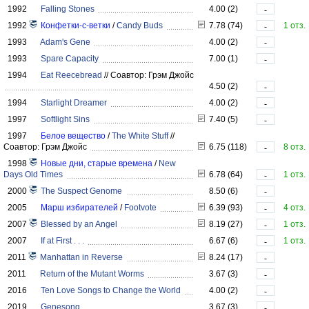
1992
Falling Stones
4.00 (2)
-
1992
Конфетки-с-ветки
/
Candy Buds
7.78 (74)
1 отз.
-
1993
Adam's Gene
4.00 (2)
-
1993
Spare Capacity
7.00 (1)
-
1994
Eat Reecebread
//
Соавтор: Грэм Джойс
4.50 (2)
-
1994
Starlight Dreamer
4.00 (2)
-
1997
Softlight Sins
7.40 (5)
-
1997
Белое вещество
/
The White Stuff
//
Соавтор: Грэм Джойс
6.75 (118)
8 отз.
-
1998
Новые дни, старые времена
/
New
Days Old Times
6.78 (64)
1 отз.
-
2000
The Suspect Genome
8.50 (6)
-
2005
Марш избирателей
/
Footvote
6.39 (93)
4 отз.
-
2007
Blessed by an Angel
8.19 (27)
1 отз.
-
2007
If at First . . .
6.67 (6)
1 отз.
-
2011
Manhattan in Reverse
8.24 (17)
-
2011
Return of the Mutant Worms
3.67 (3)
-
2016
Ten Love Songs to Change the World
4.00 (2)
-
2019
Genesong
3.67 (3)
-