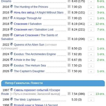
Dreams
8.43 (175)
6 отз.
-
2016
The Hunting of the Princes
7.00 (2)
1 отз.
-
2016
Ночь без звёзд
/
A Night Without Stars
8.39 (101)
3 отз.
-
2017
A Voyage Through Air
7.00 (2)
1 отз.
-
2018
Спасение
/
Salvation
8.19 (341)
12 отз.
-
2019
Спасения нет
/
Salvation Lost
8.24 (221)
7 отз.
-
2020
Святые Спасения
/
The Saints of
Salvation
8.10 (206)
6 отз.
-
2022
Queens of An Alien Sun
(сетевая
публикация)
8.50 (2)
1 отз.
-
2024
Exodus: The Archimedes Engine
7.62 (8)
1 отз.
-
2026
A Hole in the Sky
6.67 (9)
2 отз.
-
2026
Exodus: The Helium Sea
7.50 (2)
-
2026
The Captain's Daughter
7.50 (4)
1 отз.
-
Питер Гамильтон. Повести
1997
Сквозь горизонт событий
/
Escape
Route
[= Путь к спасению; Запасной выход]
7.54 (386)
13 отз.
-
1998
The Web: Lightstorm
5.33 (3)
-
1998
Второй шанс в Эдене
/
A Second