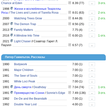
Chance at Eden
8.39 (77)
3 отз.
-
1998
Жизни и возлюбленные Тиареллы
Росы
/
The Lives and Loves of Tiarella Rosa
8.01 (63)
2 отз.
-
2000
Watching Trees Grow
8.44 (9)
2 отз.
-
2007
The Demon Trap
8.56 (25)
-
2013
Family Matters
7.75 (4)
-
2016
A Window Into Time
6.00 (2)
1 отз.
-
2021
Light Chaser
//
Соавтор: Гарет Л.
Пауэлл
6.57 (7)
-
Питер Гамильтон. Рассказы
1990
Bodywork
7.00 (1)
-
1991
Major Children
7.00 (1)
-
1991
The Seer of Souls
7.00 (1)
-
1991
White Loci Peak
7.00 (1)
-
1991
День смерти
/
Deathday
7.04 (74)
1 отз.
-
1991
Преимущество Сонни
/
Sonnie's Edge
7.49 (136)
3 отз.
-
1992
De-De and the Beanstalk
7.00 (1)
-
1992
Double Year Lost
4.00 (2)
-