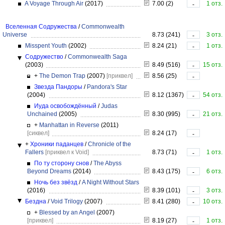
A Voyage Through Air
(2017)
7.00 (2)
1 отз.
-
Вселенная Содружества
/
Commonwealth
Universe
8.73 (241)
3 отз.
-
Misspent Youth
(2002)
8.24 (21)
1 отз.
-
Содружество
/
Commonwealth Saga
(2003)
8.49 (516)
15 отз.
-
+
The Demon Trap
(2007)
[приквел]
8.56 (25)
-
Звезда Пандоры
/
Pandora's Star
(2004)
8.12 (1367)
54 отз.
-
Иуда освобождённый
/
Judas
Unchained
(2005)
8.30 (995)
21 отз.
-
+
Manhattan in Reverse
(2011)
[сиквел]
8.24 (17)
-
+
Хроники паданцев
/
Chronicle of the
Fallers
[приквел к Void]
8.73 (71)
1 отз.
-
По ту сторону снов
/
The Abyss
Beyond Dreams
(2014)
8.43 (175)
6 отз.
-
Ночь без звёзд
/
A Night Without Stars
(2016)
8.39 (101)
3 отз.
-
Бездна
/
Void Trilogy
(2007)
8.41 (280)
10 отз.
-
+
Blessed by an Angel
(2007)
[приквел]
8.19 (27)
1 отз.
-