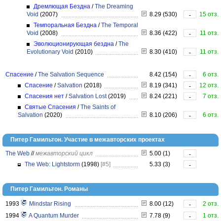
Дремлющая Бездна
/
The Dreaming
Void
(2007)
8.29 (530)
15 отз.
-
Темпоральная Бездна
/
The Temporal
Void
(2008)
8.36 (422)
11 отз.
-
Эволюционирующая бездна
/
The
Evolutionary Void
(2010)
8.30 (410)
11 отз.
-
Спасение
/
The Salvation Sequence
8.42 (154)
6 отз.
-
Спасение
/
Salvation
(2018)
8.19 (341)
12 отз.
-
Спасения нет
/
Salvation Lost
(2019)
8.24 (221)
7 отз.
-
Святые Спасения
/
The Saints of
Salvation
(2020)
8.10 (206)
6 отз.
-
Питер Гамильтон. Участие в межавторских проектах
The Web
//
межавторский цикл
5.00 (1)
-
The Web: Lightstorm
(1998)
[#5]
5.33 (3)
-
Питер Гамильтон. Романы
1993
Mindstar Rising
8.00 (12)
2 отз.
-
1994
A Quantum Murder
7.78 (9)
1 отз.
-