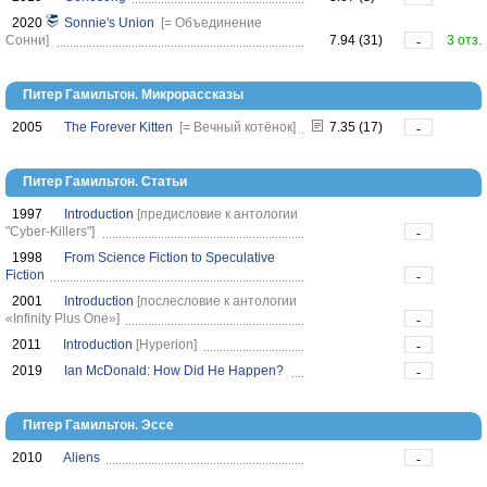
2020
Sonnie's Union
[= Объединение
Сонни]
7.94 (31)
3 отз.
-
Питер Гамильтон. Микрорассказы
2005
The Forever Kitten
[= Вечный котёнок]
7.35 (17)
-
Питер Гамильтон. Статьи
1997
Introduction
[предисловие к антологии
"Cyber-Killers"]
-
1998
From Science Fiction to Speculative
Fiction
-
2001
Introduction
[послесловие к антологии
«Infinity Plus One»]
-
2011
Introduction
[Hyperion]
-
2019
Ian McDonald: How Did He Happen?
-
Питер Гамильтон. Эссе
2010
Aliens
-