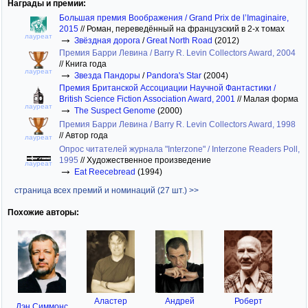
Награды и премии:
Большая премия Воображения / Grand Prix de l’Imaginaire,
2015
//
Роман, переведённый на французский в 2-х томах
→
лауреат
Звёздная дорога
/
Great North Road
(2012)
Премия Барри Левина / Barry R. Levin Collectors Award, 2004
//
Книга года
→
лауреат
Звезда Пандоры
/
Pandora's Star
(2004)
Премия Британской Ассоциации Научной Фантастики /
British Science Fiction Association Award, 2001
//
Малая форма
→
лауреат
The Suspect Genome
(2000)
Премия Барри Левина / Barry R. Levin Collectors Award, 1998
//
Автор года
лауреат
Опрос читателей журнала "Interzone" / Interzone Readers Poll,
1995
//
Художественное произведение
лауреат
→
Eat Reecebread
(1994)
страница всех премий и номинаций (27 шт.) >>
Похожие авторы:
Аластер
Андрей
Роберт
Дэн Симмонс