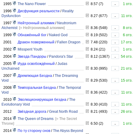
1995
The Nano Flower
8.57 (7)
1 отз.
-
1996
Дисфункция реальности
/
Reality
Dysfunction
8.27 (677)
11 отз.
-
1997
Нейтронный алхимик
/
Neutronium
Alchemist
[= Нейтрониевый алхимик]
8.36 (548)
8 отз.
-
1999
Обнажённый бог
/
Naked God
8.19 (502)
6 отз.
-
2001
Дракон поверженный
/
Fallen Dragon
7.48 (220)
17 отз.
-
2002
Misspent Youth
8.24 (21)
1 отз.
-
2004
Звезда Пандоры
/
Pandora's Star
8.12 (1367)
54 отз.
-
2005
Иуда освобождённый
/
Judas
Unchained
8.30 (995)
21 отз.
-
2007
Дремлющая Бездна
/
The Dreaming
Void
8.29 (530)
15 отз.
-
2008
Темпоральная Бездна
/
The Temporal
Void
8.36 (422)
11 отз.
-
2010
Эволюционирующая бездна
/
The
Evolutionary Void
8.30 (410)
11 отз.
-
2012
Звёздная дорога
/
Great North Road
8.21 (493)
26 отз.
-
2014
The Queen of Dreams
[= The Secret
Throne]
6.50 (2)
1 отз.
-
2014
По ту сторону снов
/
The Abyss Beyond