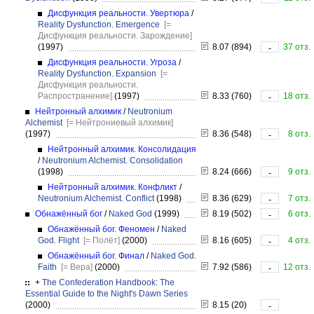
Дисфункция реальности. Увертюра
/
Reality Dysfunction. Emergence
[=
Дисфункция реальности. Зарождение]
(1997)
8.07 (894)
37 отз.
-
Дисфункция реальности. Угроза
/
Reality Dysfunction. Expansion
[=
Дисфункция реальности.
Распространение]
(1997)
8.33 (760)
18 отз.
-
Нейтронный алхимик
/
Neutronium
Alchemist
[= Нейтрониевый алхимик]
(1997)
8.36 (548)
8 отз.
-
Нейтронный алхимик. Консолидация
/
Neutronium Alchemist. Consolidation
(1998)
8.24 (666)
9 отз.
-
Нейтронный алхимик. Конфликт
/
Neutronium Alchemist. Conflict
(1998)
8.36 (629)
7 отз.
-
Обнажённый бог
/
Naked God
(1999)
8.19 (502)
6 отз.
-
Обнажённый бог. Феномен
/
Naked
God. Flight
[= Полёт]
(2000)
8.16 (605)
4 отз.
-
Обнажённый бог. Финал
/
Naked God.
Faith
[= Вера]
(2000)
7.92 (586)
12 отз.
-
+
The Confederation Handbook: The
Essential Guide to the Night's Dawn Series
(2000)
8.15 (20)
-