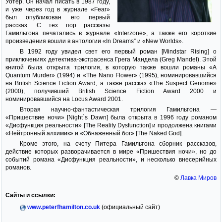
Уотер. Он начал писать в 1987 году,
и уже через год в журнале «Fear»
был опубликован его первый
рассказ. С тех пор рассказы
Гамильтона печатались в журнале «Interzone», а также его короткие
произведения вошли в антологии «In Dreams” и «New Worlds».
В 1992 году увидел свет его первый роман [Mindstar Rising] о
приключениях детектива-экстрасенса Грега Мандела (Greg Mandel). Этой
книгой была открыта трилогия, в которую также вошли романы «A
Quantum Murder» (1994) и «The Nano Flower» (1995), номинировавшийся
на British Science Fiction Award, а также рассказ «The Suspect Genome»
(2000), получивший British Science Fiction Award 2000 и
номинировавшийся на Locus Award 2001.
Вторая научно-фантастическая трилогия Гамильтона —
«Пришествие ночи» [Night`s Dawn] была открыта в 1996 году романом
«Дисфункция реальности» [The Reality Dysfunction] и продолжена книгами
«Нейтронный алхимик» и «Обнаженный бог» [The Naked God].
Кроме этого, на счету Питера Гамильтона сборник рассказов,
действие которых разворачивается в мире «Пришествия ночи», но до
событий романа «Дисфункция реальности», и несколько внесерийных
романов.
©
Лавка Миров
Сайты и ссылки:
www.peterfhamilton.co.uk
(официальный сайт)