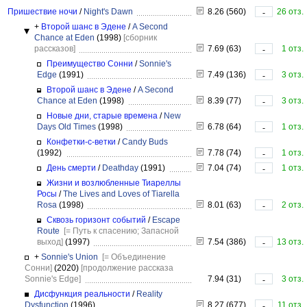
Пришествие ночи
/
Night's Dawn
8.26 (560)
26 отз.
-
+
Второй шанс в Эдене
/
A Second
Chance at Eden
(1998)
[сборник
рассказов]
7.69 (63)
1 отз.
-
Преимущество Сонни
/
Sonnie's
Edge
(1991)
7.49 (136)
3 отз.
-
Второй шанс в Эдене
/
A Second
Chance at Eden
(1998)
8.39 (77)
3 отз.
-
Новые дни, старые времена
/
New
Days Old Times
(1998)
6.78 (64)
1 отз.
-
Конфетки-с-ветки
/
Candy Buds
(1992)
7.78 (74)
1 отз.
-
День смерти
/
Deathday
(1991)
7.04 (74)
1 отз.
-
Жизни и возлюбленные Тиареллы
Росы
/
The Lives and Loves of Tiarella
Rosa
(1998)
8.01 (63)
2 отз.
-
Сквозь горизонт событий
/
Escape
Route
[= Путь к спасению; Запасной
выход]
(1997)
7.54 (386)
13 отз.
-
+
Sonnie's Union
[= Объединение
Сонни]
(2020)
[продолжение рассказа
Sonnie's Edge]
7.94 (31)
3 отз.
-
Дисфункция реальности
/
Reality
Dysfunction
(1996)
8.27 (677)
11 отз.
-