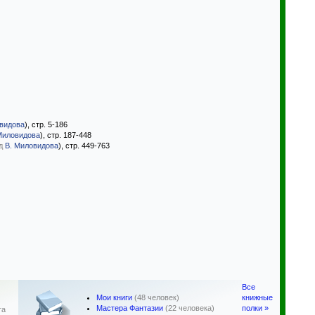
видова
), стр. 5-186
Миловидова
), стр. 187-448
д
В. Миловидова
), стр. 449-763
Все
Мои книги
(48 человек)
книжные
Мастера Фантазии
(22 человека)
полки »
га