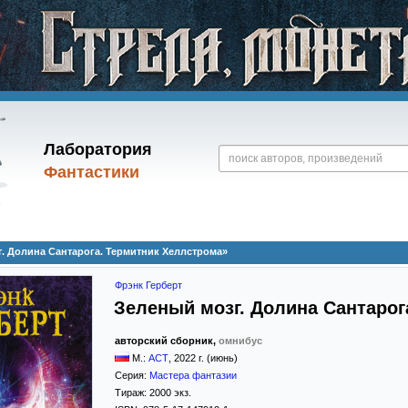
Лаборатория
Фантастики
г. Долина Сантарога. Термитник Хеллстрома»
Фрэнк Герберт
Зеленый мозг. Долина Сантарог
авторский сборник,
омнибус
М.:
АСТ
,
2022
г. (июнь)
Серия:
Мастера фантазии
Тираж:
2000 экз.