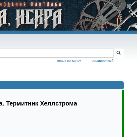
поиск по жанру
расширенный
а. Термитник Хеллстрома