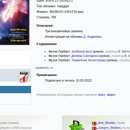
ISBN:
978-5-17-147912-1
Тип обложки:
твёрдая
Формат:
60x90/16
(145x215 мм)
Страниц:
768
Описание:
Три внецикловых романа.
Иллюстрация на обложке
Д. Андреева
.
Содержание
:
Фрэнк Герберт.
Зелёный мозг
(роман,
перевод
В. Мило
Фрэнк Герберт.
Долина Сантарога
(роман,
перевод
В. 
Фрэнк Герберт.
Термитник Хеллстрома
(роман,
перево
сравнить >>
Примечание:
Подписано в печать 10.03.2022.
Информация об издании предоставлена:
duke
,
allajex
сква
(новая)
Anti_Monitor
,
Львів
убцовск
(990 (новая))
Johann_Wolden
,
Калу