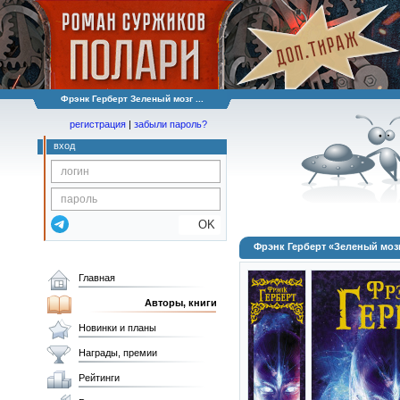
Фрэнк Герберт Зеленый мозг ...
регистрация
|
забыли пароль?
вход
OK
Фрэнк Герберт «Зеленый моз
Главная
Авторы, книги
Новинки и планы
Награды, премии
Рейтинги