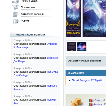
Рекомендации
Посетители
Авторские колонки
Форум
информация, новости
7 августа 2026 г.
Составлена библиография
Оливера
К. Лэнгмида
6 августа 2026 г.
Составлена библиография
Вероники
Ознакомительный фрагмент
Дж. Генри
5 августа 2026 г.
Составлена библиография
Махмуда
В магазинах
Эль-Сайеда
Читай Город — 1280 руб
4 августа 2026 г.
Составлена библиография
Маркуса
Кливера
3 августа 2026 г.
Составлена библиография
Моники
Родон
,
Мо
Ким
Andrey.
,
Р