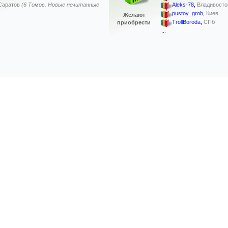
Саратов
(6 Томов. Новые нечитанные
Aleks-78
,
Владивосто
pustoy_grob
,
Киев
Желают
TrollBoroda
,
СПб
приобрести
...