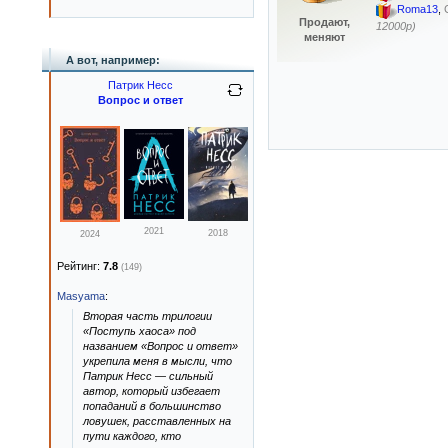
Roma13
,
Продают,
12000р)
меняют
А вот, например:
Патрик Несс
Вопрос и ответ
2021
2018
2024
Рейтинг:
7.8
(149)
Masyama
:
Вторая часть трилогии
«Поступь хаоса» под
названием «Вопрос и ответ»
укрепила меня в мысли, что
Патрик Несс — сильный
автор, который избегает
попаданий в большинство
ловушек, расставленных на
пути каждого, кто