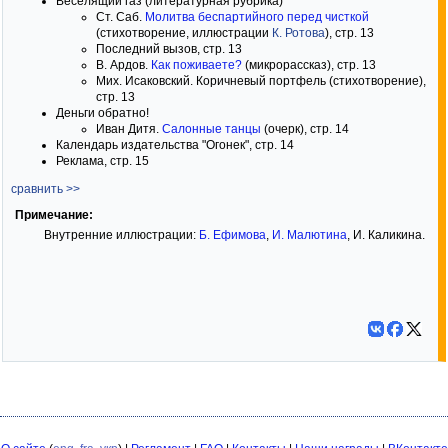
Веселящий газ (литературная рубрика)
Ст. Саб.
Молитва беспартийного перед чисткой
(стихотворение, иллюстрации
К. Ротова
), стр. 13
Последний вызов, стр. 13
В. Ардов.
Как поживаете?
(микрорассказ), стр. 13
Мих. Исаковский. Коричневый портфель (стихотворение),
стр. 13
Деньги обратно!
Иван Дитя.
Салонные танцы
(очерк), стр. 14
Календарь издательства "Огонек", стр. 14
Реклама, стр. 15
сравнить >>
Примечание:
Внутренние иллюстрации:
Б. Ефимова
,
И. Малютина
, И. Каликина.