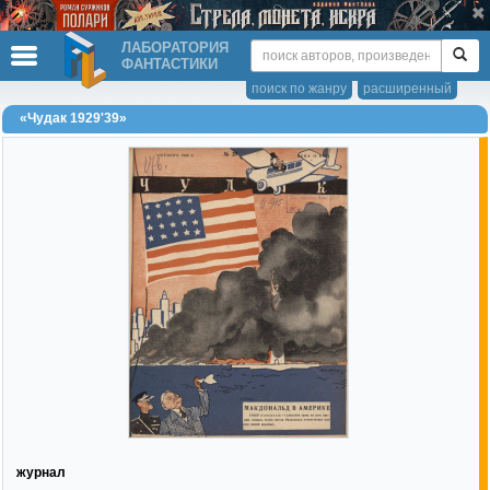
ЛАБОРАТОРИЯ
ФАНТАСТИКИ
поиск по жанру
расширенный
«Чудак 1929'39»
журнал