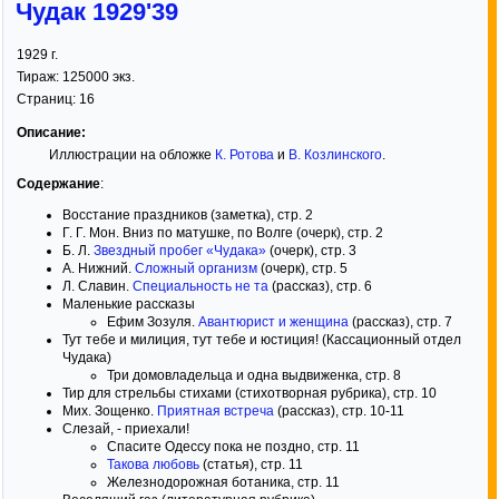
Чудак 1929'39
1929
г.
Тираж:
125000 экз.
Страниц:
16
Описание:
Иллюстрации на обложке
К. Ротова
и
В. Козлинского
.
Содержание
:
Восстание праздников (заметка), стр. 2
Г. Г. Мон. Вниз по матушке, по Волге (очерк), стр. 2
Б. Л.
Звездный пробег «Чудака»
(очерк), стр. 3
А. Нижний.
Сложный организм
(очерк), стр. 5
Л. Славин.
Специальность не та
(рассказ), стр. 6
Маленькие рассказы
Ефим Зозуля.
Авантюрист и женщина
(рассказ), стр. 7
Тут тебе и милиция, тут тебе и юстиция! (Кассационный отдел
Чудака)
Три домовладельца и одна выдвиженка, стр. 8
Тир для стрельбы стихами (стихотворная рубрика), стр. 10
Мих. Зощенко.
Приятная встреча
(рассказ), стр. 10-11
Слезай, - приехали!
Спасите Одессу пока не поздно, стр. 11
Такова любовь
(статья), стр. 11
Железнодорожная ботаника, стр. 11